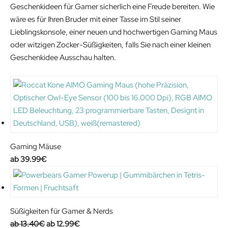
Geschenkideen für Gamer sicherlich eine Freude bereiten. Wie
r
i
n
n
wäre es für Ihren Bruder mit einer Tasse im Stil seiner
i
c
a
t
Lieblingskonsole, einer neuen und hochwertigen Gaming Maus
c
e
l
p
oder witzigen Zocker-Süßigkeiten, falls Sie nach einer kleinen
e
i
p
r
Geschenkidee Ausschau halten.
w
s
r
i
a
:
i
c
s
4
c
e
:
2
e
i
4
.
w
s
9
5
a
:
.
1
s
3
Gaming Mäuse
9
€
:
7
39.99
€
0
.
4
.
€
2
9
.
.
0
9
€
Süßigkeiten für Gamer & Nerds
0
.
O
C
13.40
€
12.99
€