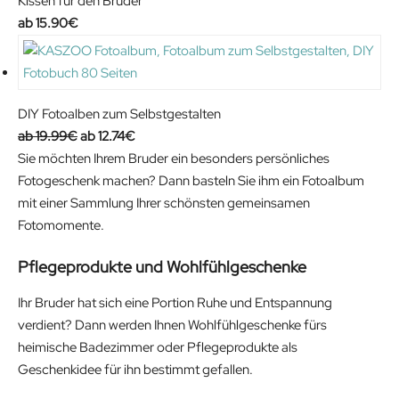
Kissen für den Bruder
15.90
€
DIY Fotoalben zum Selbstgestalten
O
C
19.99
€
12.74
€
r
u
Sie möchten Ihrem Bruder ein besonders persönliches
i
r
Fotogeschenk machen? Dann basteln Sie ihm ein Fotoalbum
g
r
mit einer Sammlung Ihrer schönsten gemeinsamen
i
e
Fotomomente.
n
n
Pflegeprodukte und Wohlfühlgeschenke
a
t
l
p
Ihr Bruder hat sich eine Portion Ruhe und Entspannung
p
r
verdient? Dann werden Ihnen Wohlfühlgeschenke fürs
r
i
heimische Badezimmer oder Pflegeprodukte als
i
c
Geschenkidee für ihn bestimmt gefallen.
c
e