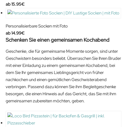
i
e
15.95
€
9
.
n
n
€
a
t
.
l
p
Personalisierbare Socken mit Foto
p
r
14.99
€
r
i
Schenken Sie einen gemeinsamen Kochabend
i
c
Geschenke, die für gemeinsame Momente sorgen, sind unter
c
e
Geschwistern besonders beliebt. Überraschen Sie Ihren Bruder
e
i
mit einer Einladung zu einem gemeinsamen Kochabend, bei
w
s
dem Sie Ihr gemeinsames Lieblingsgericht von früher
a
:
nachkochen und einen gemütlichen Geschwisterabend
s
7
verbringen. Passend dazu können Sie ihm Begleitgeschenke
:
.
besorgen, die einen Hinweis auf das Gericht, das Sie mit ihm
8
9
gemeinsamen zubereiten möchten, geben.
.
9
9
€
5
.
€