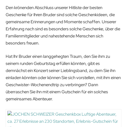
l
p
Den krönenden Abschluss unserer Hitliste der besten
p
r
Geschenke für Ihren Bruder sind solche Geschenkideen, die
r
i
gemeinsame Erinnerungen und Momente schaffen. Unserer
i
c
Erfahrung nach sind es besonders solche Geschenke, über die
c
e
Familienmitglieder und nahestehende Menschen sich
e
i
besonders freuen.
w
s
a
:
Hat Ihr Bruder einen langgehegten Traum, den Sie ihm zu
s
1
seinem runden Geburtstag erfüllen könnten, gibt es
:
9
demnächst ein Konzert seiner Lieblingsband, zu dem Sie ihn
2
.
einladen könnten oder können Sie sich vorstellen, mit ihm einen
6
5
Geschwister-Wochenendtrip zu verbringen? Dann
.
4
überraschen Sie ihn mit einem Gutschein für ein solches
9
€
gemeinsames Abenteuer.
9
.
€
.