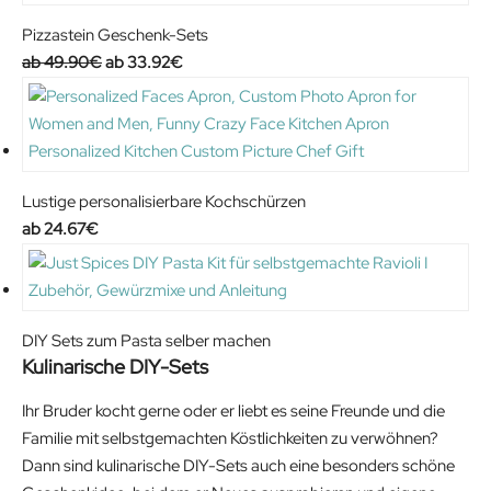
.
Pizzastein Geschenk-Sets
O
C
49.90
€
33.92
€
r
u
i
r
g
r
i
e
n
n
Lustige personalisierbare Kochschürzen
a
t
24.67
€
l
p
p
r
r
i
i
c
DIY Sets zum Pasta selber machen
c
e
Kulinarische DIY-Sets
e
i
Ihr Bruder kocht gerne oder er liebt es seine Freunde und die
w
s
Familie mit selbstgemachten Köstlichkeiten zu verwöhnen?
a
:
Dann sind kulinarische DIY-Sets auch eine besonders schöne
s
3