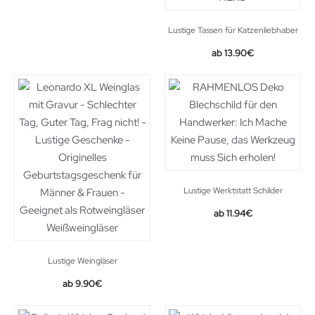
Lustige Tassen für Katzenliebhaber
13.90
€
Lustige Werktstatt Schilder
11.94
€
Lustige Weingläser
Original
Current
9.90
€
price
price
was:
is: