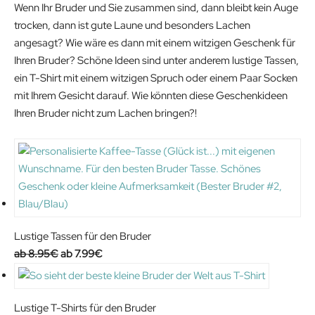
Wenn Ihr Bruder und Sie zusammen sind, dann bleibt kein Auge
l
p
g
r
trocken, dann ist gute Laune und besonders Lachen
p
r
i
e
angesagt? Wie wäre es dann mit einem witzigen Geschenk für
r
i
n
n
Ihren Bruder? Schöne Ideen sind unter anderem lustige Tassen,
i
c
a
t
ein T-Shirt mit einem witzigen Spruch oder einem Paar Socken
c
e
l
p
mit Ihrem Gesicht darauf. Wie könnten diese Geschenkideen
e
i
p
r
Ihren Bruder nicht zum Lachen bringen?!
w
s
r
i
a
:
i
c
s
1
c
e
:
7
e
i
3
.
w
s
4
9
a
:
.
9
s
2
Lustige Tassen für den Bruder
9
€
:
0
O
C
8.95
€
7.99
€
9
.
2
.
r
u
€
5
7
i
r
.
.
2
g
r
Lustige T-Shirts für den Bruder
9
€