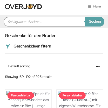
Zum
Menu
Inhalt
springen
Products
Suchen
search
Geschenke für den Bruder
Geschenkideen filtern
Preis
Alter
Showing 169–192 of 296 results
Geschlecht
Personalisierbar
Personalisierbar
Beziehung