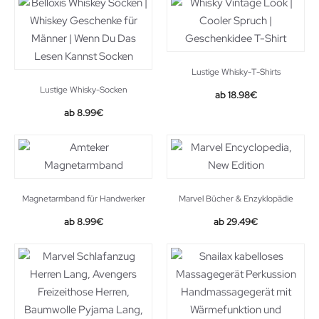
15.90€.
9.90€.
Lustige Whisky-T-Shirts
Lustige Whisky-Socken
18.98
€
Original
Current
8.99
€
price
price
was:
is:
12.99€.
8.99€.
Magnetarmband für Handwerker
Marvel Bücher & Enzyklopädie
8.99
€
29.49
€