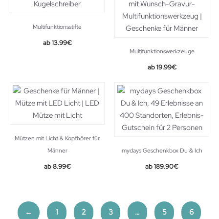
Multifunktionsstifte
Original
Current
13.99
€
Multifunktionswerkzeuge
price
price
was:
is:
19.99
€
15.99€.
13.99€.
Mützen mit Licht & Kopfhörer für
Männer
mydays Geschenkbox Du & Ich
8.99
€
189.90
€
←
1
2
3
…
5
6