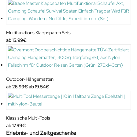
.
9
a
:
4
€
s
8
0
.
:
.
€
9
3
Multifunktions Klappspaten Sets
.
.
2
15.99
€
9
€
4
.
€
.
Outdoor-Hängematten
O
C
26.99
€
19.54
€
r
u
i
r
g
r
i
e
Klassische Multi-Tools
n
n
17.99
€
Erlebnis- und Zeitgeschenke
a
t