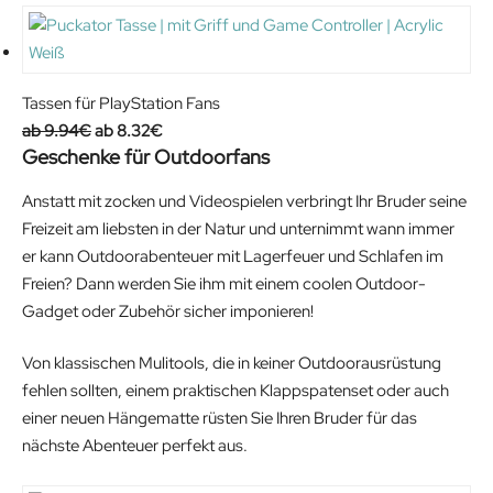
€
r
u
.
i
r
g
r
i
e
Tassen für PlayStation Fans
n
n
O
C
9.94
€
8.32
€
Geschenke für Outdoorfans
a
t
r
u
l
p
i
r
Anstatt mit zocken und Videospielen verbringt Ihr Bruder seine
p
r
g
r
Freizeit am liebsten in der Natur und unternimmt wann immer
r
i
i
e
er kann Outdoorabenteuer mit Lagerfeuer und Schlafen im
i
c
n
n
Freien? Dann werden Sie ihm mit einem coolen Outdoor-
c
e
a
t
Gadget oder Zubehör sicher imponieren!
e
i
l
p
w
s
p
r
Von klassischen Mulitools, die in keiner Outdoorausrüstung
a
:
r
i
fehlen sollten, einem praktischen Klappspatenset oder auch
s
1
i
c
einer neuen Hängematte rüsten Sie Ihren Bruder für das
:
2
c
e
nächste Abenteuer perfekt aus.
1
.
e
i
3
9
w
s