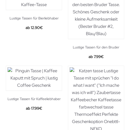
Lustige Tassen für Bierliebhaber
Original
Current
12.90
€
price
price
was:
is:
13.90€.
12.90€.
Lustige Tassen für den Bruder
Original
Current
7.99
€
price
price
was:
is:
8.95€.
7.99€.
Lustige Tassen für Kaffeeliebhaber
17.99
€