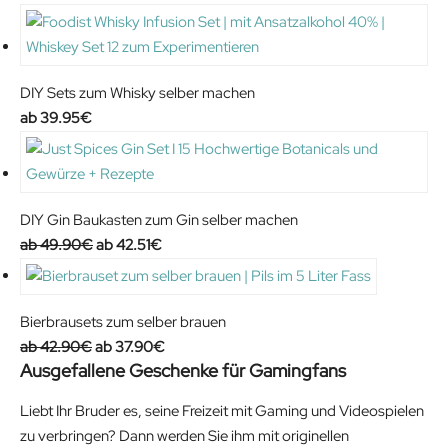
DIY Sets zum Whisky selber machen
39.95
€
DIY Gin Baukasten zum Gin selber machen
O
C
49.90
€
42.51
€
r
u
i
r
g
r
Bierbrausets zum selber brauen
i
e
O
C
42.90
€
37.90
€
Ausgefallene Geschenke für Gamingfans
n
n
r
u
a
t
i
r
Liebt Ihr Bruder es, seine Freizeit mit Gaming und Videospielen
l
p
g
r
zu verbringen? Dann werden Sie ihm mit originellen
p
r
i
e