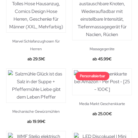
Marvel Schlafanzughosen für
Herren
Massagegeräte
29.51
€
45.99
€
Personalisierbar
Media Markt Geschenkkarte
Mechanische Gewürzmühlen
25.00
€
19.99
€