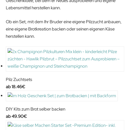
Geschenkidee, bei dem er Neues ausprobieren und eigene
:
3
Lebensmittel herstellen kann.
4
.
9
9
Ob ein Set, mit dem Ihr Bruder eine eigene Pilzzucht anbauen,
.
2
eine eigene Brotkreation backen oder seinen eigenen Käse
9
€
herstellen kann.
0
.
€
.
Pilz Zuchtsets
18.46
€
DIY Kits zum Brot selber backen
49.90
€