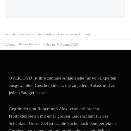
Startseite
»
Geschenkefinder
»
Anlass
»
Geschenke zur Firmung
Author:
Robert Mertens
| Update:
6. August 2026
OVERJOYD ist Ihre zentrale Anlaufstelle für von Experten
ausgewählten Geschenkideen, die zu jedem Anlass und zu
jedem Budget passen.
Gegründet von Robert und Alex, zwei erfahrenen
Produktexperten mit einer großen Leidenschaft für das
Schenken. Unser Ziel ist es, die Suche nach dem perfekten
Geschenk so angenehm und problemlos als möglich zu