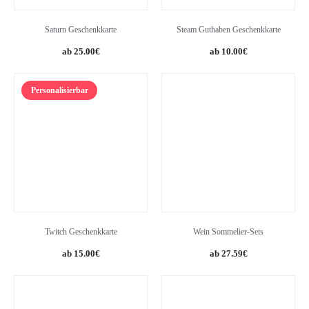
Saturn Geschenkkarte
Steam Guthaben Geschenkkarte
25.00
€
10.00
€
Personalisierbar
Twitch Geschenkkarte
Wein Sommelier-Sets
Original
Current
15.00
€
27.59
€
price
price
was:
is:
29.59€.
27.59€.