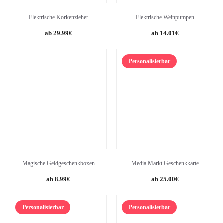
Elektrische Korkenzieher
Elektrische Weinpumpen
Original
Current
Original
Current
29.99
€
14.01
€
price
price
price
price
was:
is:
was:
is:
Personalisierbar
49.99€.
29.99€.
17.49€.
14.01€.
Magische Geldgeschenkboxen
Media Markt Geschenkkarte
8.99
€
25.00
€
Personalisierbar
Personalisierbar