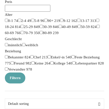
Preis
Alter
0-1
74
2-4
49
5-8
96
90+
219
9-12
162
13-17
313
18-24
814
25-29
849
30-39
846
40-49
849
50-59
824
60-69
766
70-79
350
80-89
239
Geschlecht
männlich
weiblich
Beziehung
Bekannter
824
Chef
213
Enkel/-in
540
Feste Beziehung
775
Freund
982
Keine
264
Kollege
540
Lebenspartner
828
Verwandter
978
Filtern