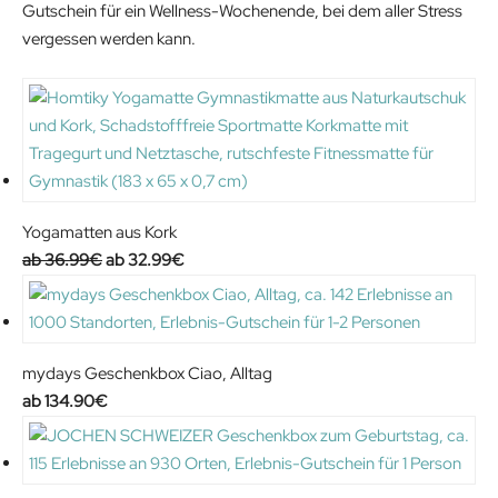
Gutschein für ein Wellness-Wochenende, bei dem aller Stress
€
9
7
vergessen werden kann.
.
.
4
9
€
9
.
€
.
Yogamatten aus Kork
O
C
36.99
€
32.99
€
r
u
i
r
g
r
i
e
mydays Geschenkbox Ciao, Alltag
n
n
134.90
€
a
t
l
p
p
r