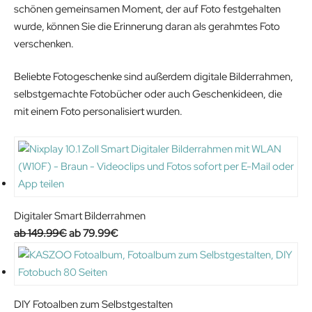
schönen gemeinsamen Moment, der auf Foto festgehalten
s
1
r
i
wurde, können Sie die Erinnerung daran als gerahmtes Foto
:
9
i
c
verschenken.
2
.
c
e
5
4
e
i
Beliebte Fotogeschenke sind außerdem digitale Bilderrahmen,
.
9
w
s
selbstgemachte Fotobücher oder auch Geschenkideen, die
1
€
a
:
mit einem Foto personalisiert wurden.
0
.
s
1
€
:
9
.
2
.
6
9
.
9
9
€
Digitaler Smart Bilderrahmen
9
.
O
C
149.99
€
79.99
€
€
r
u
.
i
r
g
r
i
e
DIY Fotoalben zum Selbstgestalten