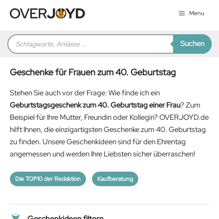
Zum
Menu
Inhalt
springen
Products
Suchen
search
Geschenke für Frauen zum 40. Geburtstag
Stehen Sie auch vor der Frage: Wie finde ich ein
Geburtstagsgeschenk zum 40. Geburtstag einer Frau
? Zum
Beispiel für Ihre Mutter, Freundin oder Kollegin? OVERJOYD.de
hilft Ihnen, die einzigartigsten Geschenke zum 40. Geburtstag
zu finden. Unsere Geschenkideen sind für den Ehrentag
angemessen und werden Ihre Liebsten sicher überraschen!
Die TOP10 der Redaktion
Kaufberatung
Geschenkideen filtern