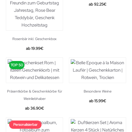
Original
Current
92.25
€
price
price
was:
is:
109.99€.
92.25€.
Rosenbär inkl. Geschenkbox
19.99
€
TOP 50
Präsentkörbe & Geschenkkörbe für
Besondere Weine
Weinliebhaber
15.99
€
36.90
€
Personalisierbar