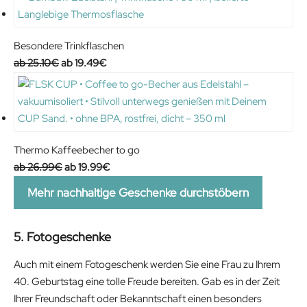
p
r
r
i
i
c
Besondere Trinkflaschen
c
e
O
C
25.10
€
19.49
€
e
i
r
u
w
s
i
r
a
:
g
r
s
1
i
e
:
6
n
n
Thermo Kaffeebecher to go
2
.
a
t
O
C
26.99
€
19.99
€
4
9
l
p
r
u
Mehr nachhaltige Geschenke durchstöbern
.
9
p
r
i
r
9
€
r
i
g
r
9
.
i
c
i
e
5. Fotogeschenke
€
c
e
n
n
Auch mit einem Fotogeschenk werden Sie eine Frau zu Ihrem
.
e
i
a
t
40. Geburtstag eine tolle Freude bereiten. Gab es in der Zeit
w
s
l
p
Ihrer Freundschaft oder Bekanntschaft einen besonders
a
:
p
r