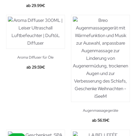
29.99
€
Aroma Diffuser für Öle
Original
Current
29.59
€
price
price
was:
is:
36.99€.
29.59€.
Augenmassagegeräte
Original
Current
56.19
€
price
price
was:
is: