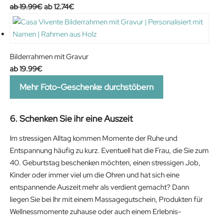
n
n
O
C
19.99
€
12.74
€
a
t
r
u
l
p
i
r
p
r
g
r
r
i
i
e
Bilderrahmen mit Gravur
i
c
n
n
19.99
€
c
e
a
t
Mehr Foto-Geschenke durchstöbern
e
i
l
p
w
s
p
r
a
:
r
i
6. Schenken Sie ihr eine Auszeit
s
7
i
c
Im stressigen Alltag kommen Momente der Ruhe und
:
9
c
e
Entspannung häufig zu kurz. Eventuell hat die Frau, die Sie zum
1
.
e
i
40. Geburtstag beschenken möchten, einen stressigen Job,
4
9
w
s
Kinder oder immer viel um die Ohren und hat sich eine
9
9
a
:
entspannende Auszeit mehr als verdient gemacht? Dann
.
€
s
1
liegen Sie bei Ihr mit einem Massagegutschein, Produkten für
9
.
:
2
Wellnessmomente zuhause oder auch einem Erlebnis-
9
1
.