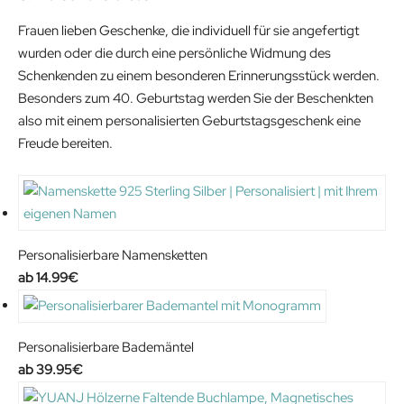
i
c
Frauen lieben Geschenke, die individuell für sie angefertigt
c
e
wurden oder die durch eine persönliche Widmung des
e
i
Schenkenden zu einem besonderen Erinnerungsstück werden.
w
s
Besonders zum 40. Geburtstag werden Sie der Beschenkten
a
:
also mit einem personalisierten Geburtstagsgeschenk eine
s
1
Freude bereiten.
:
8
1
.
9
8
.
6
9
€
Personalisierbare Namensketten
0
.
14.99
€
€
.
Personalisierbare Bademäntel
39.95
€