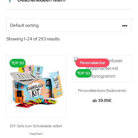
Preis
Alter
Showing 1–24 of 293 results
Geschlecht
Personalisierbar
TOP 50
Beziehung
TOP 50
Personalisierbare Bademäntel
39.95
€
DIY Sets zum Schokolade selber
machen