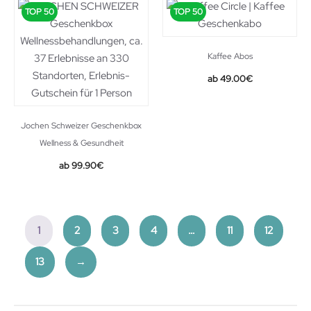
TOP 50
TOP 50
Kaffee Abos
49.00
€
Jochen Schweizer Geschenkbox
Wellness & Gesundheit
99.90
€
1
2
3
4
…
11
12
13
→