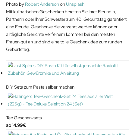
Photo by
Robert Anderson
on
Unsplash
.
9
l
p
Mit kulinarischen Geschenken bereiten Sie Ihrer Freundin,
9
€
p
r
Partnerin oder Ihrer Schwester zum 40. Geburtstag garantiert
9
.
r
i
eine Freude. Geschenke die verzehrt werden können oder
€
i
c
alltägliche Gerichte verfeinern kommen bei den meisten
.
c
e
Frauen gut an und sind eine tolle Geschenkidee zum runden
e
i
Geburtstag.
w
s
a
:
s
2
:
3
2
.
DIY Sets zum Pasta selber machen
9
1
.
9
9
€
9
.
Tee Geschenksets
€
14.99
€
.