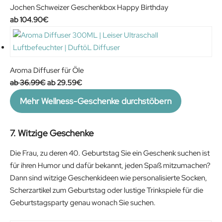
r
i
Jochen Schweizer Geschenkbox Happy Birthday
i
c
104.90
€
c
e
e
i
w
s
a
:
Aroma Diffuser für Öle
s
3
O
C
36.99
€
29.59
€
:
2
r
u
Mehr Wellness-Geschenke durchstöbern
3
.
i
r
6
9
g
r
.
9
i
e
7. Witzige Geschenke
9
€
n
n
Die Frau, zu deren 40. Geburtstag Sie ein Geschenk suchen ist
9
.
a
t
für ihren Humor und dafür bekannt, jeden Spaß mitzumachen?
€
l
p
Dann sind witzige Geschenkideen wie personalisierte Socken,
.
p
r
Scherzartikel zum Geburtstag oder lustige Trinkspiele für die
r
i
Geburtstagsparty genau wonach Sie suchen.
i
c
c
e