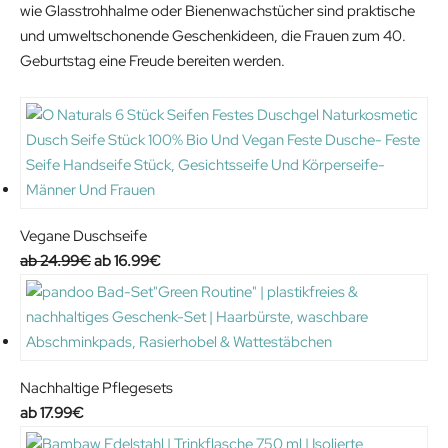
wie Glasstrohhalme oder Bienenwachstücher sind praktische
und umweltschonende Geschenkideen, die Frauen zum 40.
Geburtstag eine Freude bereiten werden.
Vegane Duschseife
O
C
24.99
€
16.99
€
r
u
i
r
g
r
i
e
n
n
Nachhaltige Pflegesets
a
t
17.99
€
l
p