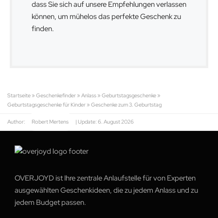
dass Sie sich auf unsere Empfehlungen verlassen
können, um mühelos das perfekte Geschenk zu
finden.
Startseite
»
Geschenkefinder
»
Anlass
»
Geburtstagsgeschenke
»
Geburtstagsgeschenke für Kinder
»
Geschenke zum 3. Geburtstag
Author:
Robert Mertens
| Update:
6. August 2026
OVERJOYD ist Ihre zentrale Anlaufstelle für von Experten
ausgewählten Geschenkideen, die zu jedem Anlass und zu
jedem Budget passen.