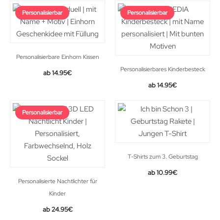
was:
is:
Personalisierbar
Personalisierbar
37.99€.
27.99€.
Personalisierbare Einhorn Kissen
Personalisierbares Kinderbesteck
14.95
€
14.95
€
Personalisierbar
T-Shirts zum 3. Geburtstag
10.99
€
Personalisierte Nachtlichter für
Kinder
24.95
€