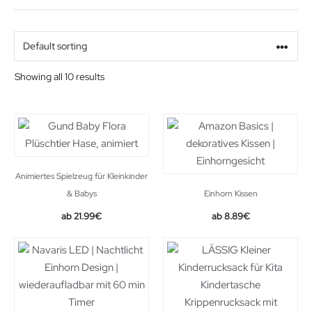
Preis
Alter
Showing all 10 results
Geschlecht
Beziehung
Animiertes Spielzeug für Kleinkinder
& Babys
Einhorn Kissen
Original
Current
21.99
€
8.89
€
price
price
was:
is:
34.99€.
21.99€.