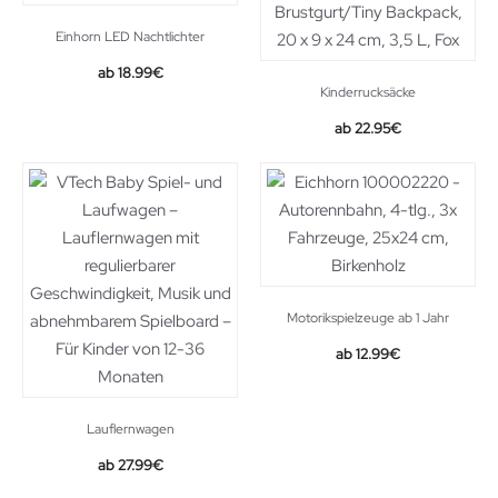
Einhorn LED Nachtlichter
18.99
€
Kinderrucksäcke
22.95
€
Motorikspielzeuge ab 1 Jahr
Original
Current
12.99
€
price
price
was:
is:
19.99€.
12.99€.
Lauflernwagen
Original
Current
27.99
€
price
price