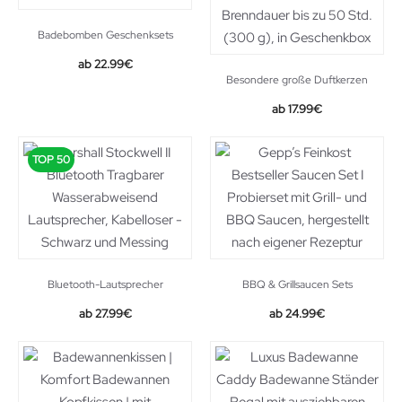
Badebomben Geschenksets
Original
Current
22.99
€
Besondere große Duftkerzen
price
price
was:
is:
17.99
€
34.99€.
22.99€.
TOP 50
Bluetooth-Lautsprecher
BBQ & Grillsaucen Sets
27.99
€
24.99
€