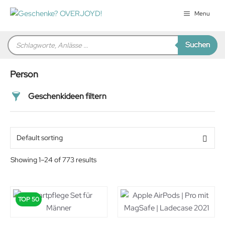
Zum
Menu
Inhalt
springen
Products
Suchen
search
Person
Geschenkideen filtern
Preis
Alter
Showing 1–24 of 773 results
Geschlecht
TOP 50
Beziehung