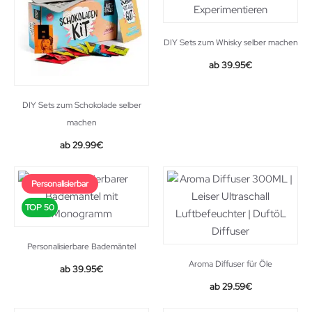
DIY Sets zum Whisky selber machen
39.95
€
DIY Sets zum Schokolade selber
machen
29.99
€
Personalisierbar
TOP 50
Personalisierbare Bademäntel
Aroma Diffuser für Öle
39.95
€
Original
Current
29.59
€
price
price