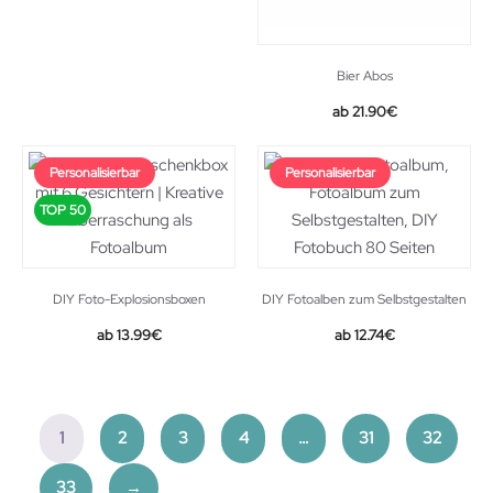
Bier Abos
21.90
€
Personalisierbar
Personalisierbar
TOP 50
DIY Foto-Explosionsboxen
DIY Fotoalben zum Selbstgestalten
Original
Current
13.99
€
12.74
€
price
price
was:
is:
19.99€.
12.74€.
1
2
3
4
…
31
32
33
→