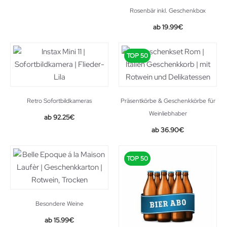
10.99€.
9.94€.
Rosenbär inkl. Geschenkbox
19.99
€
TOP 50
Retro Sofortbildkameras
Präsentkörbe & Geschenkkörbe für
Weinliebhaber
Original
Current
92.25
€
price
price
36.90
€
was:
is:
109.99€.
92.25€.
TOP 50
Besondere Weine
15.99
€