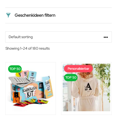
Geschenkideen filtern
Preis
Alter
Showing 1–24 of 180 results
Geschlecht
Personalisierbar
TOP 50
Beziehung
TOP 50