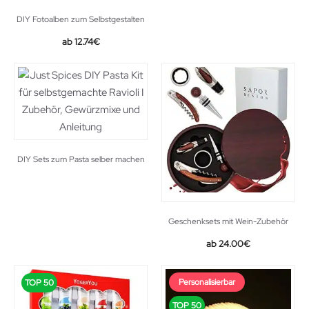
DIY Fotoalben zum Selbstgestalten
Original
Current
12.74
€
price
price
was:
is:
19.99€.
12.74€.
DIY Sets zum Pasta selber machen
Geschenksets mit Wein-Zubehör
24.00
€
Personalisierbar
TOP 50
TOP 50