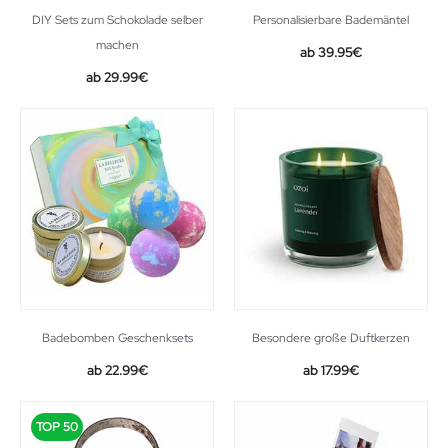
DIY Sets zum Schokolade selber
Personalisierbare Bademäntel
machen
39.95
€
29.99
€
Badebomben Geschenksets
Besondere große Duftkerzen
Original
Current
22.99
€
17.99
€
price
price
was:
is:
TOP 50
34.99€.
22.99€.