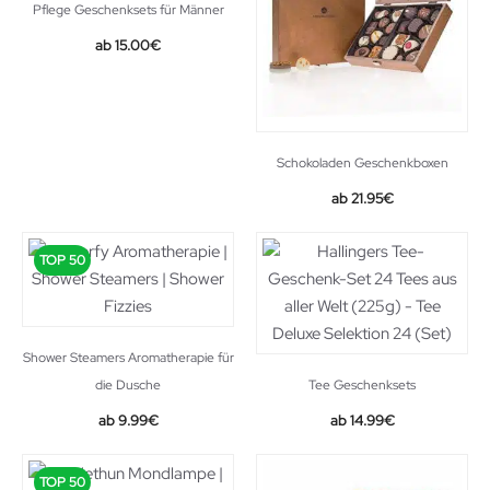
Pflege Geschenksets für Männer
15.00
€
Schokoladen Geschenkboxen
21.95
€
TOP 50
Shower Steamers Aromatherapie für
die Dusche
Tee Geschenksets
9.99
€
14.99
€
TOP 50