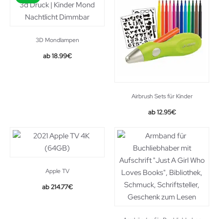
3D Mondlampen
18.99
€
Airbrush Sets für Kinder
Original
Current
12.95
€
price
price
was:
is:
17.99€.
12.95€.
Apple TV
214.77
€