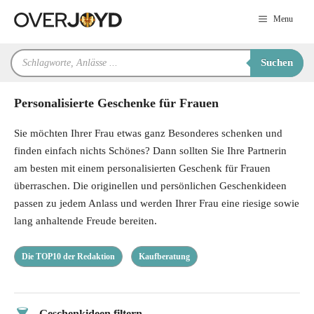
Zum
Menu
Inhalt
springen
Products
Suchen
search
Personalisierte Geschenke für Frauen
Sie möchten Ihrer Frau etwas ganz Besonderes schenken und
finden einfach nichts Schönes? Dann sollten Sie Ihre Partnerin
am besten mit einem personalisierten Geschenk für Frauen
überraschen. Die originellen und persönlichen Geschenkideen
passen zu jedem Anlass und werden Ihrer Frau eine riesige sowie
lang anhaltende Freude bereiten.
Die TOP10 der Redaktion
Kaufberatung
Geschenkideen filtern