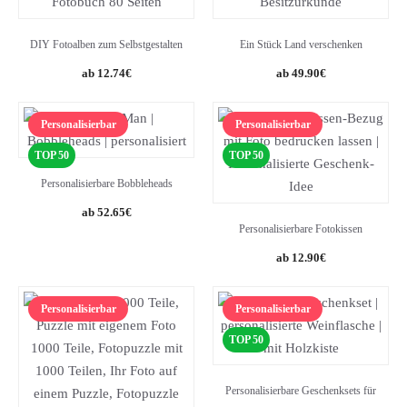
DIY Fotoalben zum Selbstgestalten
Ein Stück Land verschenken
Original
Current
12.74
€
49.90
€
price
price
was:
is:
Personalisierbar
Personalisierbar
19.99€.
12.74€.
TOP 50
TOP 50
Personalisierbare Bobbleheads
52.65
€
Personalisierbare Fotokissen
12.90
€
Personalisierbar
Personalisierbar
TOP 50
Personalisierbare Geschenksets für