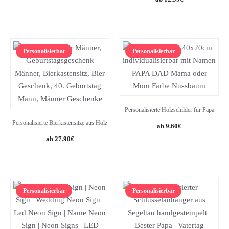
Personalisierbar
Personalisierbar
Personalisierte Holzschilder für Papa
Personalisierte Bierkistensitze aus Holz
Original
Current
9.60
€
price
price
27.90
€
was:
is:
12.00€.
9.60€.
Personalisierbar
Personalisierbar