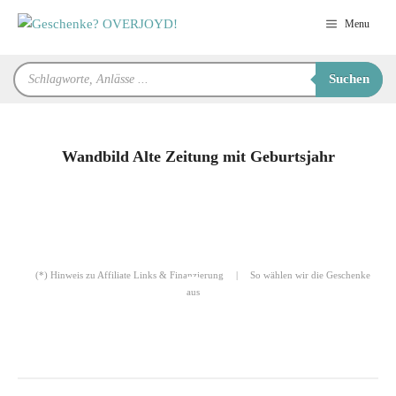
Zum
Menu
Inhalt
springen
Products
Suchen
search
Wandbild Alte Zeitung mit Geburtsjahr
für Sie zusammengestellt von
Robert
(*) Hinweis zu Affiliate Links & Finanzierung
|
So wählen wir die Geschenke
aus