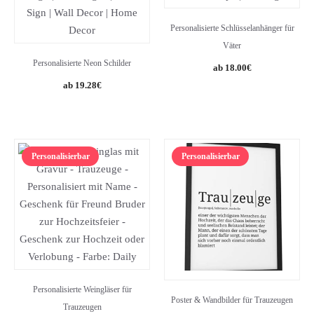
Personalisierte Schlüsselanhänger für
Väter
Personalisierte Neon Schilder
18.00
€
Original
Current
19.28
€
price
price
was:
is:
48.21€.
19.28€.
Personalisierbar
Personalisierbar
Personalisierte Weingläser für
Poster & Wandbilder für Trauzeugen
Trauzeugen