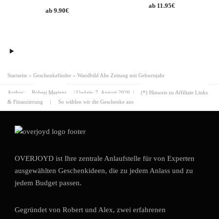
11.95
€
9.90
€
Startseite
»
Geschenkefinder
»
Wandbild Alte Zeitung mit Geburtsjahr
Author:
Robert Mertens
| Update:
7. August 2026
|
(*) Hinweis zu Affiliate Links
& Finanzierung
|
So wählen wir die Geschenke aus
OVERJOYD ist Ihre zentrale Anlaufstelle für von Experten
ausgewählten Geschenkideen, die zu jedem Anlass und zu
jedem Budget passen.
Gegründet von Robert und Alex, zwei erfahrenen