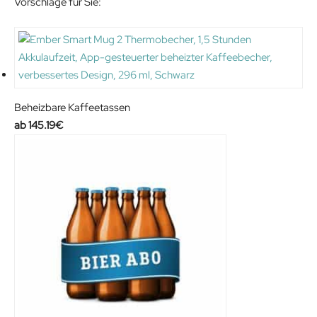
Vorschläge für Sie:
2
9
.
0
9
€
0
.
€
.
Beheizbare Kaffeetassen
145.19
€