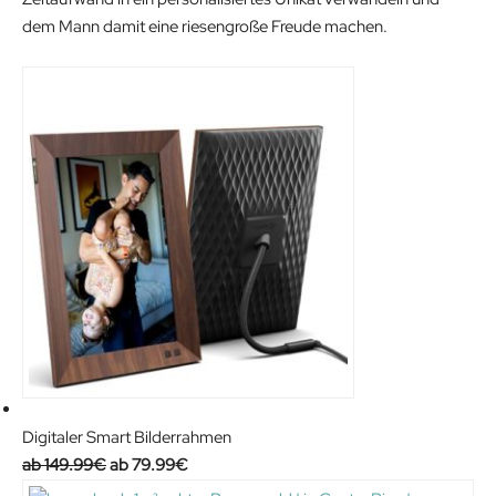
€
dem Mann damit eine riesengroße Freude machen.
.
Digitaler Smart Bilderrahmen
O
C
149.99
€
79.99
€
r
u