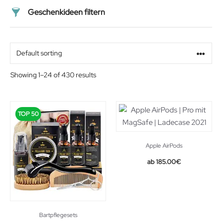
Geschenkideen filtern
Preis
Alter
Showing 1–24 of 430 results
Geschlecht
TOP 50
Beziehung
Apple AirPods
Original
Current
185.00
€
price
price
was:
is:
209.00€.
185.00€.
Bartpflegesets