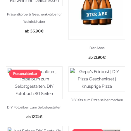
Präsentkörbe & Geschenkkörbe für
Weinliebhaber
36.90
€
Bier Abos
21.90
€
Personalisierbar
DIY Kits zum Pizza selber machen
DIY Fotoalben zum Selbstgestalten
Original
Current
12.74
€
price
price
was:
is: