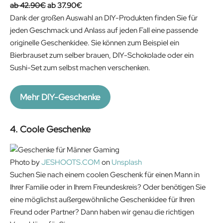
O
C
42.90
€
37.90
€
r
u
Dank der großen Auswahl an DIY-Produkten finden Sie für
i
r
jeden Geschmack und Anlass auf jeden Fall eine passende
g
r
originelle Geschenkidee. Sie können zum Beispiel ein
i
e
Bierbrauset zum selber brauen, DIY-Schokolade oder ein
n
n
Sushi-Set zum selbst machen verschenken.
a
t
l
p
Mehr DIY-Geschenke
p
r
r
i
4. Coole Geschenke
i
c
c
e
e
i
Photo by
JESHOOTS.COM
on
Unsplash
w
s
Suchen Sie nach einem coolen Geschenk für einen Mann in
a
:
Ihrer Familie oder in Ihrem Freundeskreis? Oder benötigen Sie
s
3
eine möglichst außergewöhnliche Geschenkidee für Ihren
:
7
Freund oder Partner? Dann haben wir genau die richtigen
4
.