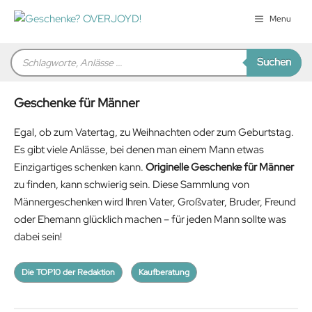
Zum
Menu
Inhalt
springen
Products
Suchen
search
Geschenke für Männer
Egal, ob zum Vatertag, zu Weihnachten oder zum Geburtstag.
Es gibt viele Anlässe, bei denen man einem Mann etwas
Einzigartiges schenken kann.
Originelle Geschenke für Männer
zu finden, kann schwierig sein. Diese Sammlung von
Männergeschenken wird Ihren Vater, Großvater, Bruder, Freund
oder Ehemann glücklich machen – für jeden Mann sollte was
dabei sein!
Die TOP10 der Redaktion
Kaufberatung