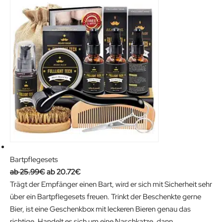
Bartpflegesets
O
C
25.99
€
20.72
€
r
u
Trägt der Empfänger einen Bart, wird er sich mit Sicherheit sehr
i
r
über ein Bartpflegesets freuen. Trinkt der Beschenkte gerne
g
r
Bier, ist eine Geschenkbox mit leckeren Bieren genau das
i
e
richtige. Handelt es sich um eine Naschkatze, dann