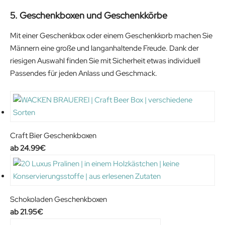
i
c
5. Geschenkboxen und Geschenkkörbe
c
e
e
i
Mit einer Geschenkbox oder einem Geschenkkorb machen Sie
w
s
Männern eine große und langanhaltende Freude. Dank der
a
:
riesigen Auswahl finden Sie mit Sicherheit etwas individuell
s
9
Passendes für jeden Anlass und Geschmack.
:
2
1
.
0
2
9
5
.
€
Craft Bier Geschenkboxen
9
.
24.99
€
9
€
.
Schokoladen Geschenkboxen
21.95
€