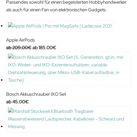
Passendes sowohl für einen begeisterten Hobbyhandwerker
a
:
als auch für einen Fan von elektronischen Gadgets.
s
4
:
2
4
.
9
5
Apple AirPods
.
1
O
C
209.00
€
185.00
€
9
€
r
u
0
.
i
r
€
g
r
.
i
e
n
n
a
t
Bosch Akkuschrauber IXO Set
l
p
45.00
€
p
r
r
i
i
c
c
e