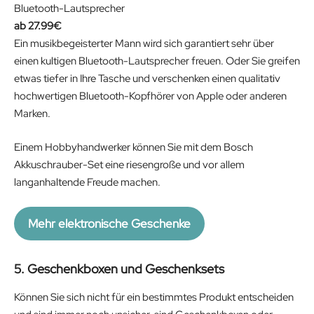
e
i
Bluetooth-Lautsprecher
w
s
27.99
€
a
:
Ein musikbegeisterter Mann wird sich garantiert sehr über
s
1
einen kultigen Bluetooth-Lautsprecher freuen. Oder Sie greifen
:
8
etwas tiefer in Ihre Tasche und verschenken einen qualitativ
2
5
hochwertigen Bluetooth-Kopfhörer von Apple oder anderen
0
.
Marken.
9
0
.
0
Einem Hobbyhandwerker können Sie mit dem Bosch
0
€
Akkuschrauber-Set eine riesengroße und vor allem
0
.
langanhaltende Freude machen.
€
.
Mehr elektronische Geschenke
5. Geschenkboxen und Geschenksets
Können Sie sich nicht für ein bestimmtes Produkt entscheiden