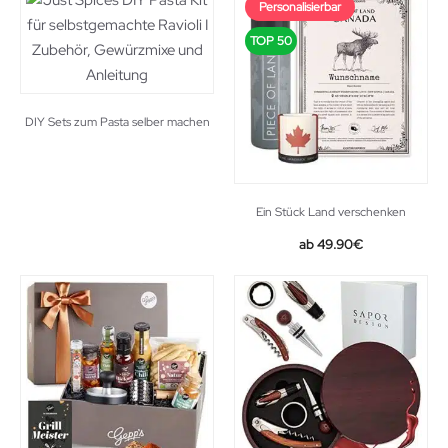
Personalisierbar
19.99€.
12.74€.
TOP 50
DIY Sets zum Pasta selber machen
Ein Stück Land verschenken
49.90
€