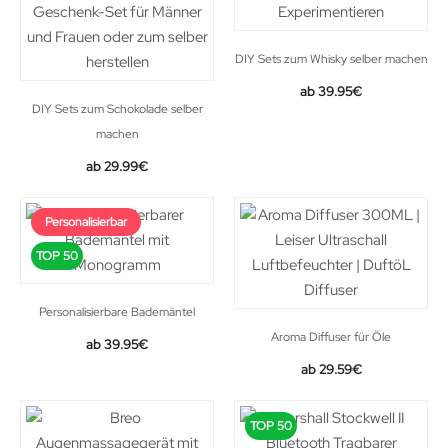
DIY Sets zum Whisky selber machen
39.95
€
DIY Sets zum Schokolade selber
machen
29.99
€
Personalisierbar
TOP 50
Personalisierbare Bademäntel
Aroma Diffuser für Öle
39.95
€
Original
Current
29.59
€
price
price
was:
is:
TOP 50
36.99€.
29.59€.