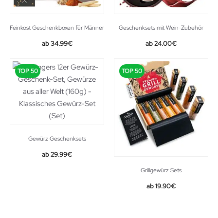
Feinkost Geschenkboxen für Männer
Geschenksets mit Wein-Zubehör
34.99
€
24.00
€
TOP 50
TOP 50
Gewürz Geschenksets
Original
Current
29.99
€
price
price
Grillgewürz Sets
was:
is:
39.99€.
29.99€.
Original
Current
19.90
€
price
price
was:
is:
22.99€.
19.90€.