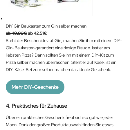
DIY Gin Baukasten zum Gin selber machen
O
C
49.90
€
42.51
€
r
u
Steht der Beschenkte auf Gin, machen Sie ihm mit einem DIY-
i
r
Gin-Baukasten garantiert eine riesige Freude. Isst er am
g
r
liebsten Pizza? Dann sollten Sie ihn mit einem DIY-Kit zum
i
e
Pizza selber machen überraschen. Steht er auf Käse, ist ein
n
n
DIY-Käse-Set zum selber machen das ideale Geschenk.
a
t
l
p
Mehr DIY-Geschenke
p
r
r
i
4. Praktisches für Zuhause
i
c
c
e
Über ein praktisches Geschenk freut sich so gut wie jeder
e
i
Mann. Dank der großen Produktauswahl finden Sie etwas
w
s