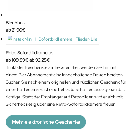
Bier Abos
21.90
€
Retro Sofortbildkameras
O
C
109.99
€
92.25
€
r
u
Trinkt der Beschenkte am liebsten Bier, werden Sie ihm mit
i
r
einem Bier Abonnement eine langanhaltende Freude bereiten.
g
r
Suchen Sie nach einem originellen und nützlichen Geschenk für
i
e
einen Kaffeetrinker, ist eine beheizbare Kaffeetasse genau das
n
n
richtige. Steht der Empfänger auf Retrobilder, wird er sich mit
a
t
Sicherheit riesig über eine Retro-Sofortbildkamera freuen.
l
p
p
r
Mehr elektronische Geschenke
r
i