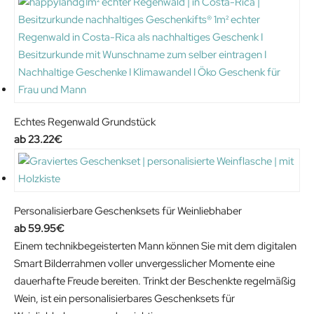
i
r
g
r
i
e
n
n
a
t
l
p
p
r
Echtes Regenwald Grundstück
r
i
23.22
€
i
c
c
e
e
i
w
s
Personalisierbare Geschenksets für Weinliebhaber
a
:
59.95
€
s
7
Einem technikbegeisterten Mann können Sie mit dem digitalen
:
9
Smart Bilderrahmen voller unvergesslicher Momente eine
1
.
dauerhafte Freude bereiten. Trinkt der Beschenkte regelmäßig
4
9
Wein, ist ein personalisierbares Geschenksets für
9
9