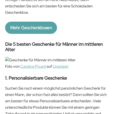
n
n
entscheiden Sie sich am besten für eine Schokoladen
a
t
Geschenkbox.
l
p
p
r
Mehr Geschenkboxen
r
i
i
c
Die 5 besten Geschenke für Männer im mittleren
c
e
Alter
e
i
w
s
a
:
Foto von
Candice Picard
auf
Unsplash
s
2
:
0
1. Personalisierbare Geschenke
2
.
Suchen Sie nach einem möglichst persönlichen Geschenk für
5
7
einen Mann, der schon fast alles besitzt? Dann sollten Sie sich
.
2
am besten für etwas Personalisierbares entscheiden. Viele
9
€
unterschiedliche Produkte können Sie mit einem geringen
9
.
Zeitaufwand in ein personalisiertes Unikat verwandeln und