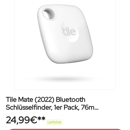
Tile Mate (2022) Bluetooth
Schlüsselfinder, 1er Pack, 76m
Reichweite, inkl. Community
24,99
€
Suchfunktion, iOS und Android App,
Lieferbar