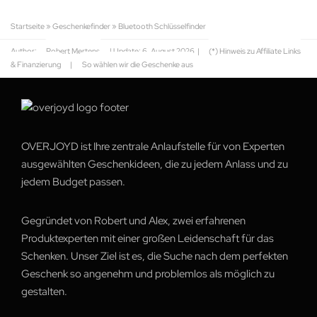
Startseite
»
Geschenkefinder
»
Bluetooth Schlüsselfinder
Author:
Robert Mertens
| Update:
6. August 2026
|
(*) Hinweis zu Affiliate Links
& Finanzierung
|
So wählen wir die Geschenke aus
OVERJOYD ist Ihre zentrale Anlaufstelle für von Experten
ausgewählten Geschenkideen, die zu jedem Anlass und zu
jedem Budget passen.
Gegründet von Robert und Alex, zwei erfahrenen
Produktexperten mit einer großen Leidenschaft für das
Schenken. Unser Ziel ist es, die Suche nach dem perfekten
Geschenk so angenehm und problemlos als möglich zu
gestalten.