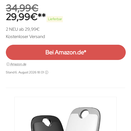
Reichweite, inkl. Community
34,99
€
Suchfunktion, iOS und Android App,
29,99
€
kompatibel mit Alexa und Google
Lieferbar
Home, schwarz
2 NEU ab 29,99€
Kostenloser Versand
Bei Amazon.de*
Amazon.de
Stand 6. August 2026 18:01