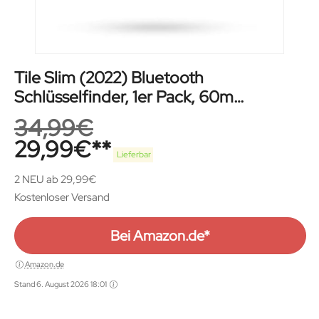
Tile Slim (2022) Bluetooth
Schlüsselfinder, 1er Pack, 60m
Reichweite, inkl. Community
34,99
€
Suchfunktion, iOS und Android App,
29,99
€
kompatibel mit Alexa und Google
Lieferbar
Home, schwarz
2 NEU ab 29,99€
Kostenloser Versand
Bei Amazon.de*
Amazon.de
Stand 6. August 2026 18:01