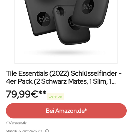
Tile Essentials (2022) Schlüsselfinder -
4er Pack (2 Schwarz Mates, 1 Slim, 1
Sticker) inkl. Community Suchfunktion,
79,99
€
iOS und Android App, kompatibel mit
Lieferbar
Alexa und Google Home, RE-47004
Bei Amazon.de*
Amazon.de
Stand 6. August 2026 18:01