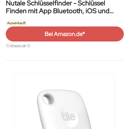
Nutale Schlüsselfinder - Schlüssel
Finden mit App Bluetooth, iOS und
Android Community Suchfunktion,
Ausverkauft
Item Tracker Support Fernbedienung,
Wallet Tracker, Gute Idee für Ihre
Bei Amazon.de*
verlorenen Gegenstände
Amazon.de