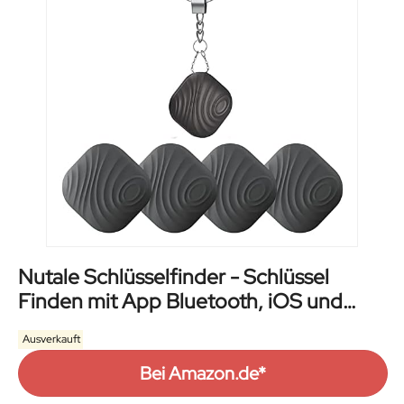
Nutale Schlüsselfinder - Schlüssel
Finden mit App Bluetooth, iOS und
Android Community Suchfunktion,
Ausverkauft
Item Tracker Support Fernbedienung,
Wallet Tracker, Gute Idee für Ihre
Bei Amazon.de*
verlorenen Gegenstände