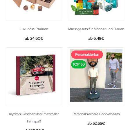
Luxuriöse Pralinen
Massagesets für Männer und Frauen
Original
Current
24.60
€
6.49
€
price
price
was:
is:
Personalisierbar
28.99€.
24.60€.
TOP 50
mydays Geschenkbox Maximaler
Personalisierbare Bobbleheads
Fahrspaß
52.65
€