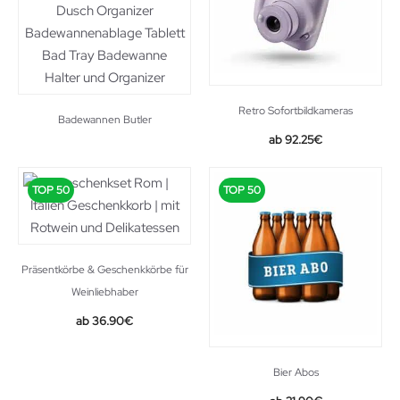
Retro Sofortbildkameras
Badewannen Butler
Original
Current
92.25
€
price
price
was:
is:
TOP 50
TOP 50
109.99€.
92.25€.
Präsentkörbe & Geschenkkörbe für
Weinliebhaber
36.90
€
Bier Abos