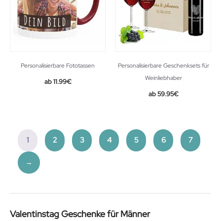
Personalisierbare Fototassen
Personalisierbare Geschenksets für
Weinliebhaber
11.99
€
59.95
€
1
2
3
4
5
6
7
→
Valentinstag Geschenke für Männer