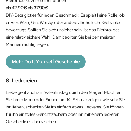
Bierbrausets zum selber brauen
a
:
O
C
42.90
€
37.90
€
s
4
r
u
DIY-Sets gibt es für jeden Geschmack. Es spielt keine Rolle, ob
:
2
i
r
er Bier, Wein, Gin, Whisky oder andere alkoholische Getränke
4
.
g
r
bevorzugt. Sollten Sie sich unsicher sein, ist das Bierbrauset
9
5
i
e
eine relativ sichere Wahl. Damit sollten Sie bei den meisten
.
1
n
n
Männern richtig liegen.
9
€
a
t
0
.
l
p
€
Mehr Do It Yourself Geschenke
p
r
.
r
i
8. Leckereien
i
c
c
e
Liebe geht auch am Valentinstag durch den Magen! Möchten
e
i
Sie Ihrem Mann oder Freund am 14. Februar zeigen, wie sehr Sie
w
s
ihn lieben, schenken Sie im einfach etwas Leckeres. Sie können
a
:
für ihn ein tolles Gericht zaubern oder ihn mit einem leckeren
s
3
Geschenkset überraschen.
:
7