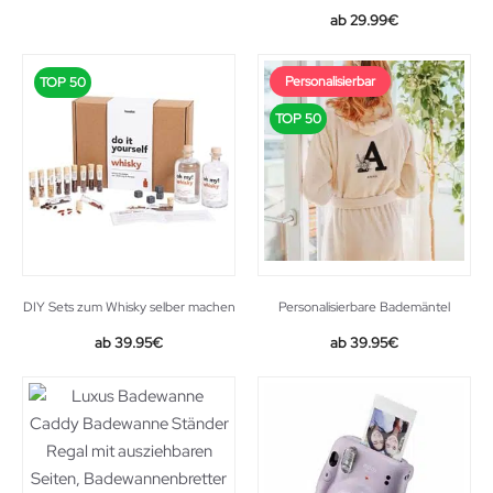
price
price
29.99
€
was:
is:
25.99€.
20.72€.
Personalisierbar
TOP 50
TOP 50
DIY Sets zum Whisky selber machen
Personalisierbare Bademäntel
39.95
€
39.95
€