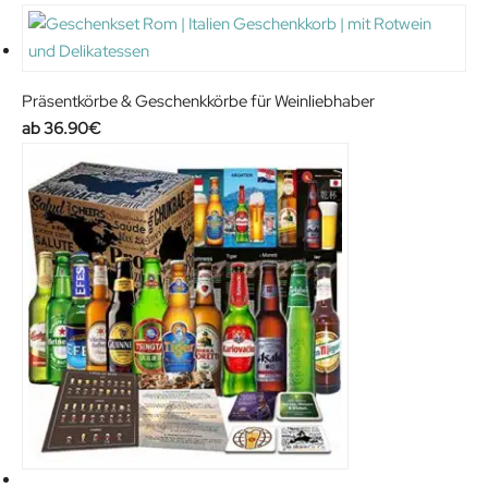
4
.
2
9
.
0
9
€
Präsentkörbe & Geschenkkörbe für Weinliebhaber
0
.
36.90
€
€
.