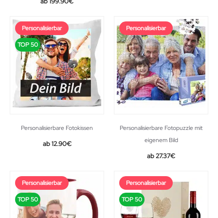
199.90
€
Personalisierbar
Personalisierbar
TOP 50
Personalisierbare Fotokissen
Personalisierbare Fotopuzzle mit
eigenem Bild
12.90
€
27.37
€
Personalisierbar
Personalisierbar
TOP 50
TOP 50