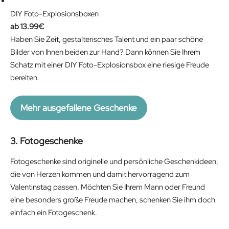
w
s
DIY Foto-Explosionsboxen
a
:
13.99
€
s
1
Haben Sie Zeit, gestalterisches Talent und ein paar schöne
:
8
Bilder von Ihnen beiden zur Hand? Dann können Sie Ihrem
2
.
Schatz mit einer DIY Foto-Explosionsbox eine riesige Freude
4
9
bereiten.
.
7
9
€
0
.
Mehr ausgefallene Geschenke
€
.
3. Fotogeschenke
Fotogeschenke sind originelle und persönliche Geschenkideen,
die von Herzen kommen und damit hervorragend zum
Valentinstag passen. Möchten Sie Ihrem Mann oder Freund
eine besonders große Freude machen, schenken Sie ihm doch
einfach ein Fotogeschenk.