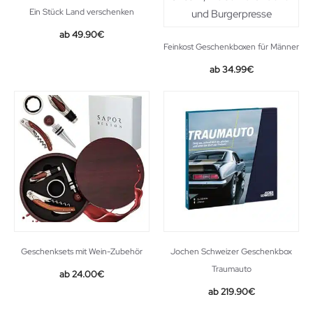
Ein Stück Land verschenken
49.90
€
Feinkost Geschenkboxen für Männer
34.99
€
Geschenksets mit Wein-Zubehör
Jochen Schweizer Geschenkbox
Traumauto
24.00
€
219.90
€