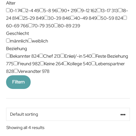
Alter
0-1
74
2-4
49
5-8
96
90+
219
9-12
162
13-17
313
18-
24
814
25-29
849
30-39
846
40-49
849
50-59
824
60-69
766
70-79
350
80-89
239
Geschlecht
männlich
weiblich
Beziehung
Bekannter
824
Chef
213
Enkel/-in
540
Feste Beziehung
775
Freund
982
Keine
264
Kollege
540
Lebenspartner
828
Verwandter
978
Filtern
Showing all 4 results