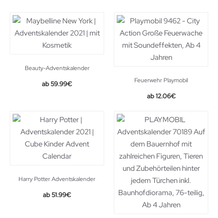
Beauty-Adventskalender
Feuerwehr Playmobil
59.99
€
Original
Current
12.06
€
price
price
was:
is:
14.99€.
12.06€.
Harry Potter Adventskalender
51.99
€