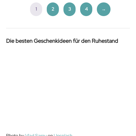
1
2
3
4
→
Die besten Geschenkideen für den Ruhestand
Photo by
Vlad Sargu
on
Unsplash