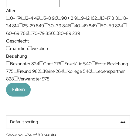
Alter
0-1
74
2-4
49
5-8
96
90+
219
9-12
162
13-17
313
18-
24
814
25-29
849
30-39
846
40-49
849
50-59
824
60-69
766
70-79
350
80-89
239
Geschlecht
männlich
weiblich
Beziehung
Bekannter
824
Chef
213
Enkel/-in
540
Feste Beziehung
775
Freund
982
Keine
264
Kollege
540
Lebenspartner
828
Verwandter
978
Filtern
Showing 1–24 of 83 results