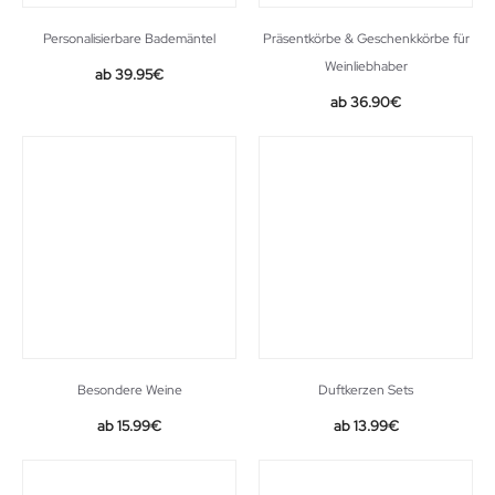
Personalisierbare Bademäntel
Präsentkörbe & Geschenkkörbe für
Weinliebhaber
39.95
€
36.90
€
Besondere Weine
Duftkerzen Sets
Original
Current
15.99
€
13.99
€
price
price
was:
is:
16.99€.
13.99€.