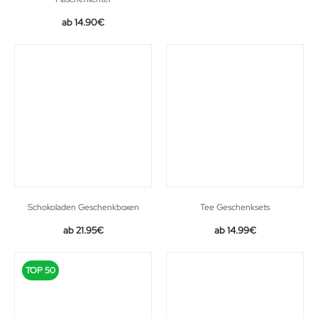
14.90
€
Schokoladen Geschenkboxen
Tee Geschenksets
21.95
€
14.99
€
TOP 50