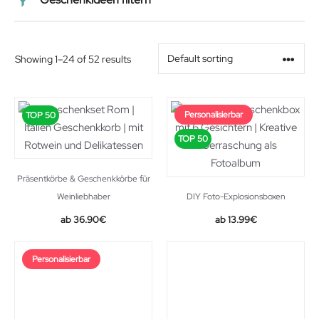
Preis
Showing 1–24 of 52 results
Alter
Personalisierbar
TOP 50
Geschlecht
TOP 50
Beziehung
Präsentkörbe & Geschenkkörbe für
Weinliebhaber
DIY Foto-Explosionsboxen
36.90
€
13.99
€
Personalisierbar