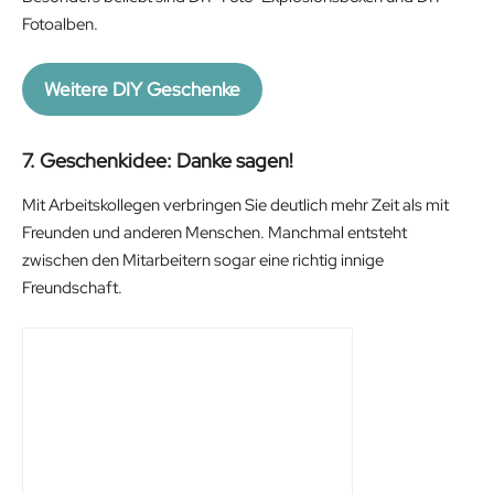
Fotoalben.
9
7
.
4
9
€
Weitere DIY Geschenke
9
.
€
7. Geschenkidee: Danke sagen!
.
Mit Arbeitskollegen verbringen Sie deutlich mehr Zeit als mit
Freunden und anderen Menschen. Manchmal entsteht
zwischen den Mitarbeitern sogar eine richtig innige
Freundschaft.