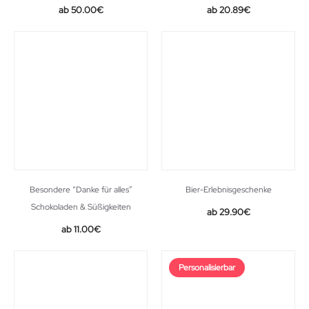
Original
Current
50.00
€
20.89
€
price
price
was:
is:
29.99€.
20.89€.
Besondere “Danke für alles”
Bier-Erlebnisgeschenke
Schokoladen & Süßigkeiten
29.90
€
Original
Current
11.00
€
price
price
was:
is:
Personalisierbar
12.00€.
11.00€.