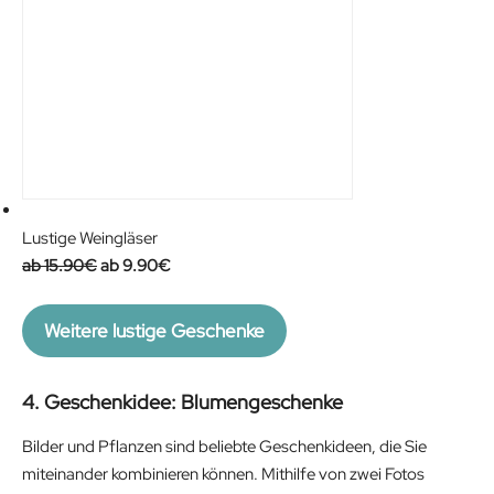
Lustige Weingläser
O
C
15.90
€
9.90
€
r
u
i
r
Weitere lustige Geschenke
g
r
i
e
4. Geschenkidee: Blumengeschenke
n
n
a
t
Bilder und Pflanzen sind beliebte Geschenkideen, die Sie
l
p
miteinander kombinieren können. Mithilfe von zwei Fotos
p
r