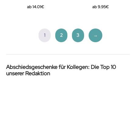
Original
Current
14.01
€
9.95
€
price
price
was:
is:
17.49€.
14.01€.
1
2
3
→
Abschiedsgeschenke für Kollegen: Die Top 10
unserer Redaktion