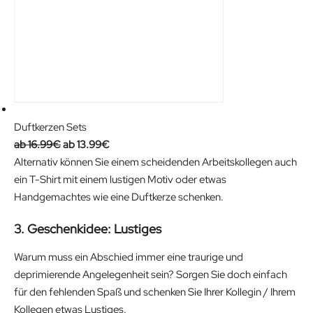
Duftkerzen Sets
O
C
16.99
€
13.99
€
r
u
Alternativ können Sie einem scheidenden Arbeitskollegen auch
i
r
ein T-Shirt mit einem lustigen Motiv oder etwas
g
r
Handgemachtes wie eine Duftkerze schenken.
i
e
3. Geschenkidee: Lustiges
n
n
a
t
Warum muss ein Abschied immer eine traurige und
l
p
deprimierende Angelegenheit sein? Sorgen Sie doch einfach
p
r
für den fehlenden Spaß und schenken Sie Ihrer Kollegin / Ihrem
r
i
Kollegen etwas Lustiges.