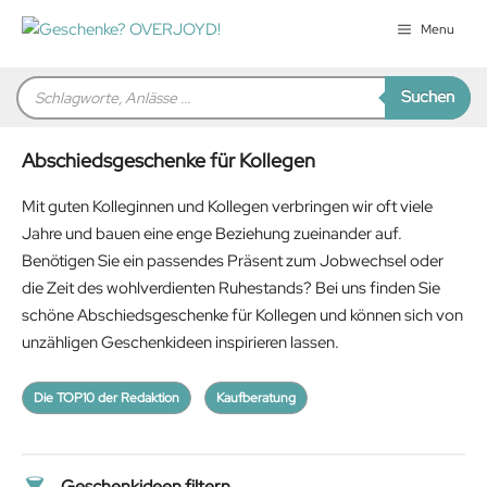
Zum
Menu
Inhalt
springen
Products
Suchen
search
Abschiedsgeschenke für Kollegen
Mit guten Kolleginnen und Kollegen verbringen wir oft viele
Jahre und bauen eine enge Beziehung zueinander auf.
Benötigen Sie ein passendes Präsent zum Jobwechsel oder
die Zeit des wohlverdienten Ruhestands? Bei uns finden Sie
schöne Abschiedsgeschenke für Kollegen und können sich von
unzähligen Geschenkideen inspirieren lassen.
Die TOP10 der Redaktion
Kaufberatung
Geschenkideen filtern