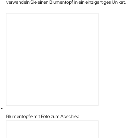
verwandeln Sie einen Blumentopf in ein einzigartiges Unikat.
r
i
i
c
c
e
e
i
w
s
a
:
s
9
:
.
1
9
5
0
.
€
9
.
0
€
.
Blumentöpfe mit Foto zum Abschied