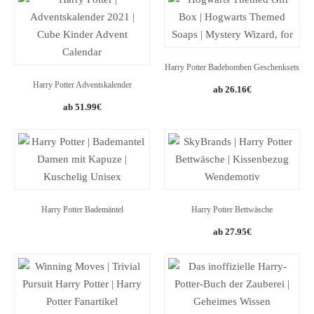
Harry Potter Badebomben Geschenksets
Harry Potter Adventskalender
26.16
€
51.99
€
Harry Potter Bademäntel
Harry Potter Bettwäsche
Original
Current
27.95
€
price
price
was:
is:
32.95€.
27.95€.