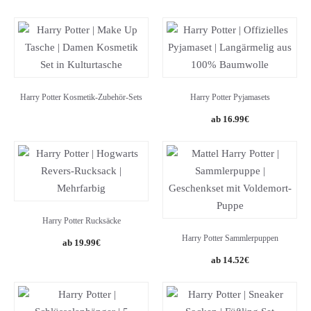
price
price
was:
is:
14.99€.
13.05€.
Harry Potter Kosmetik-Zubehör-Sets
Harry Potter Pyjamasets
16.99
€
Harry Potter Rucksäcke
Harry Potter Sammlerpuppen
19.99
€
Original
Current
14.52
€
price
price
was:
is:
24.99€.
14.52€.