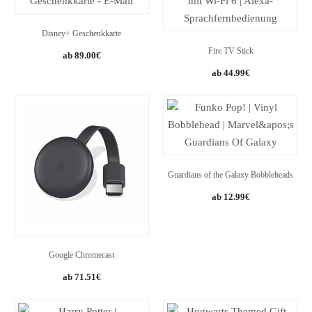
Disney+ Geschenkkarte
Fire TV Stick
89.00
€
44.99
€
Guardians of the Galaxy Bobbleheads
Original
Current
12.99
€
price
price
was:
is:
16.00€.
12.99€.
Google Chromecast
71.51
€