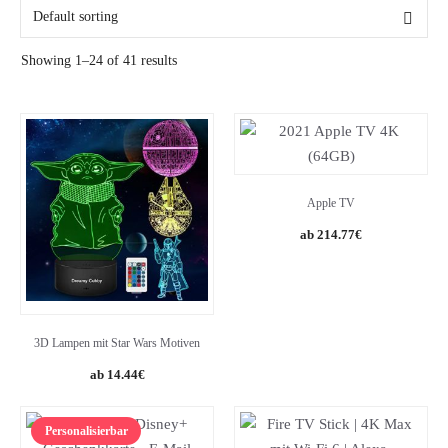
Alter
Showing 1–24 of 41 results
Geschlecht
Beziehung
Apple TV
214.77
€
3D Lampen mit Star Wars Motiven
Original
Current
14.44
€
price
price
was:
is:
Personalisierbar
16.99€.
14.44€.