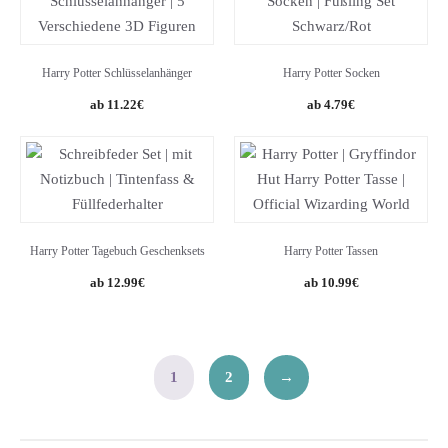
Harry Potter Schlüsselanhänger
Harry Potter Socken
Original
Current
Original
Current
11.22
€
4.79
€
price
price
price
price
was:
is:
was:
is:
14.40€.
11.22€.
7.99€.
4.79€.
Harry Potter Tagebuch Geschenksets
Harry Potter Tassen
Original
Current
12.99
€
10.99
€
price
price
was:
is:
19.95€.
12.99€.
1
2
→