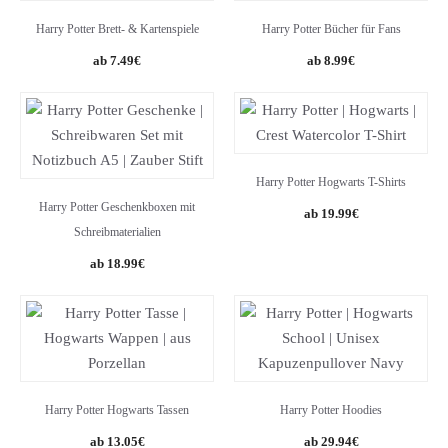
Harry Potter Brett- & Kartenspiele
Harry Potter Bücher für Fans
Original
Current
7.49
€
8.99
€
price
price
was:
is:
12.99€.
7.49€.
Harry Potter Hogwarts T-Shirts
Harry Potter Geschenkboxen mit
19.99
€
Schreibmaterialien
18.99
€
Harry Potter Hogwarts Tassen
Harry Potter Hoodies
Original
Current
13.05
€
29.94
€