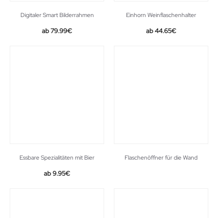
Digitaler Smart Bilderrahmen
Einhorn Weinflaschenhalter
Original
Current
79.99
€
44.65
€
price
price
was:
is:
149.99€.
79.99€.
Essbare Spezialitäten mit Bier
Flaschenöffner für die Wand
9.95
€