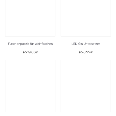
Flaschenpuzzle für Weinflaschen
LED Gin Untersetzer
19.85
€
8.99
€