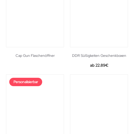
Cap Gun Flaschenöffner
DDR Süßigkeiten Geschenkboxen
Original
Current
22.89
€
price
price
was:
is:
Personalisierbar
23.89€.
22.89€.