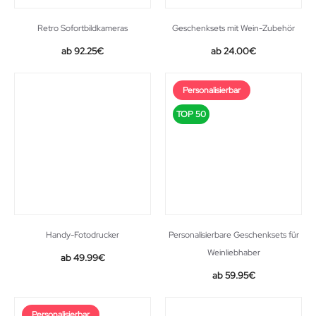
Retro Sofortbildkameras
Geschenksets mit Wein-Zubehör
Original
Current
92.25
€
24.00
€
price
price
was:
is:
Personalisierbar
109.99€.
92.25€.
TOP 50
Handy-Fotodrucker
Personalisierbare Geschenksets für
Weinliebhaber
49.99
€
59.95
€
Personalisierbar