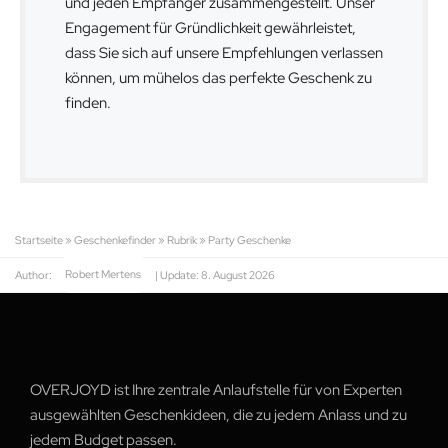
und jeden Empfänger zusammengestellt. Unser
Engagement für Gründlichkeit gewährleistet,
dass Sie sich auf unsere Empfehlungen verlassen
können, um mühelos das perfekte Geschenk zu
finden.
Startseite
»
Geschenkefinder
»
Rubrik
»
Party Geschenke
Author:
Robert Mertens
| Update:
8. August 2026
OVERJOYD ist Ihre zentrale Anlaufstelle für von Experten
ausgewählten Geschenkideen, die zu jedem Anlass und zu
jedem Budget passen.