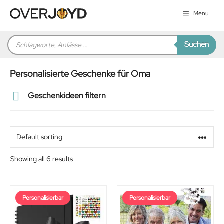
Zum
Menu
Inhalt
springen
Products
Suchen
search
Personalisierte Geschenke für Oma
Geschenkideen filtern
Preis
Alter
Showing all 6 results
Geschlecht
Personalisierbar
Personalisierbar
Beziehung