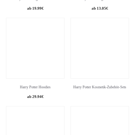
Original
Current
19.99
€
13.05
€
price
price
was:
is:
14.99€.
13.05€.
Harry Potter Hoodies
Harry Potter Kosmetik-Zubehör-Sets
29.94
€