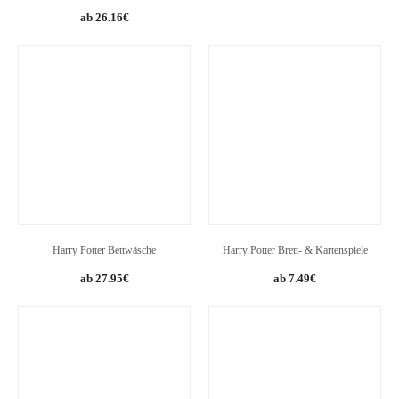
26.16
€
Harry Potter Bettwäsche
Harry Potter Brett- & Kartenspiele
Original
Current
Original
Current
27.95
€
7.49
€
price
price
price
price
was:
is:
was:
is:
32.95€.
27.95€.
12.99€.
7.49€.