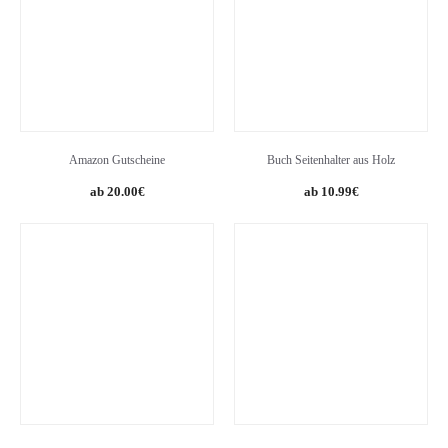
Amazon Gutscheine
Buch Seitenhalter aus Holz
Original
Current
20.00
€
10.99
€
price
price
was:
is:
13.99€.
10.99€.