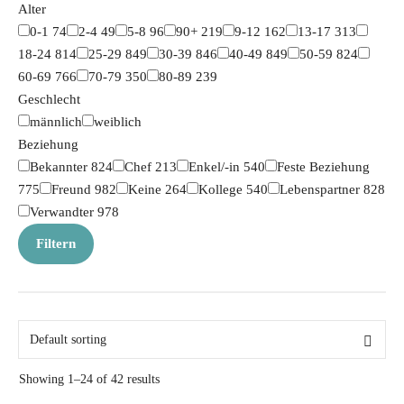
Alter
0-1
74
2-4
49
5-8
96
90+
219
9-12
162
13-17
313
18-24
814
25-29
849
30-39
846
40-49
849
50-59
824
60-69
766
70-79
350
80-89
239
Geschlecht
männlich
weiblich
Beziehung
Bekannter
824
Chef
213
Enkel/-in
540
Feste Beziehung
775
Freund
982
Keine
264
Kollege
540
Lebenspartner
828
Verwandter
978
Filtern
Showing 1–24 of 42 results