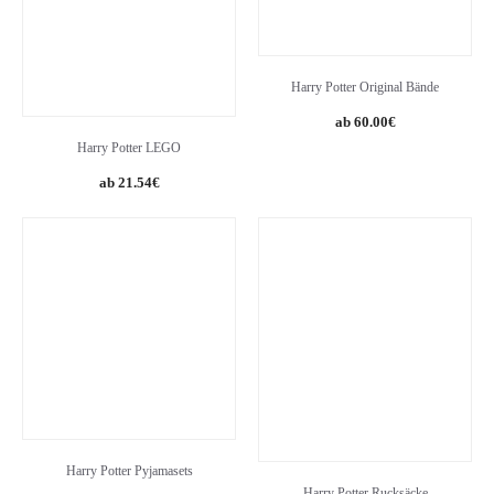
Harry Potter Original Bände
60.00
€
Harry Potter LEGO
Original
Current
21.54
€
price
price
was:
is:
28.78€.
21.54€.
Harry Potter Pyjamasets
Harry Potter Rucksäcke