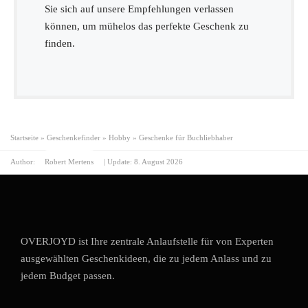
Sie sich auf unsere Empfehlungen verlassen
können, um mühelos das perfekte Geschenk zu
finden.
Startseite
»
Geschenkefinder
»
Hobby
»
Geschenke für Buchliebhaber
Author:
Robert Mertens
| Update:
8. August 2026
OVERJOYD ist Ihre zentrale Anlaufstelle für von Experten
ausgewählten Geschenkideen, die zu jedem Anlass und zu
jedem Budget passen.