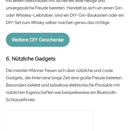
i
r
mit einem Bierbrauset mit Sicherheit eine riesige und
4
.
g
r
unvergessliche Freude bereiten. Handelt es sich um einen Gin-
9
5
i
e
oder Whiskey-Liebhaber, sind ein DIY-Gin-Baukasten oder ein
.
1
n
n
DIY-Set zum Whisky selber machen genau das richtige.
9
€
a
t
0
.
l
p
€
Weitere DIY Geschenke
p
r
.
r
i
6. Nützliche Gadgets
i
c
c
e
Die meisten Männer freuen sich über nützliche und coole
e
i
Gadgets, die ihnen eine lange Zeit eine große Freude bereiten.
w
s
Besonders beliebt sind kabellose elektronische Produkte mit
a
:
nützlichen Eigenschaften wie beispielsweise ein Bluetooth-
s
3
Schlüsselfinder.
:
7
4
.
2
9
.
0