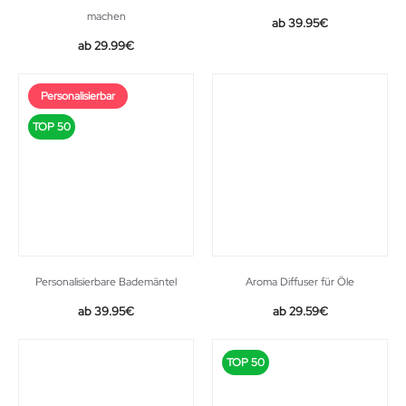
machen
39.95
€
29.99
€
Personalisierbar
TOP 50
Personalisierbare Bademäntel
Aroma Diffuser für Öle
Original
Current
39.95
€
29.59
€
price
price
was:
is:
TOP 50
36.99€.
29.59€.