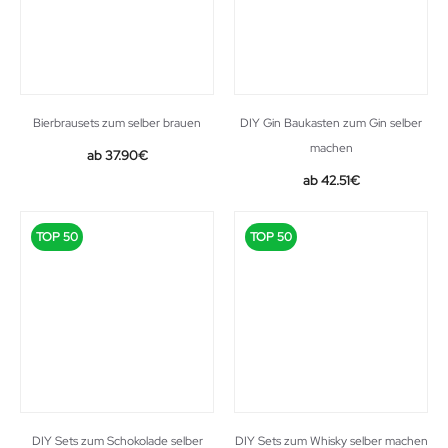
Bierbrausets zum selber brauen
DIY Gin Baukasten zum Gin selber
machen
Original
Current
37.90
€
price
price
Original
Current
42.51
€
was:
is:
price
price
42.90€.
37.90€.
was:
is:
TOP 50
TOP 50
49.90€.
42.51€.
DIY Sets zum Schokolade selber
DIY Sets zum Whisky selber machen