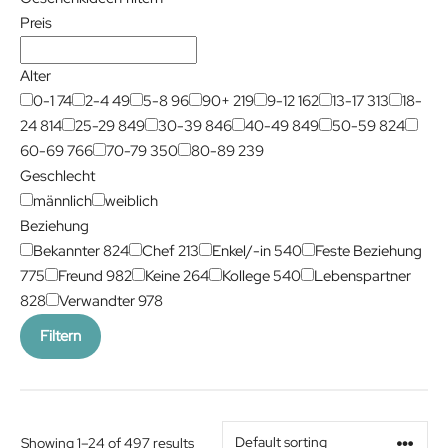
Preis
Alter
0-1
74
2-4
49
5-8
96
90+
219
9-12
162
13-17
313
18-
24
814
25-29
849
30-39
846
40-49
849
50-59
824
60-69
766
70-79
350
80-89
239
Geschlecht
männlich
weiblich
Beziehung
Bekannter
824
Chef
213
Enkel/-in
540
Feste Beziehung
775
Freund
982
Keine
264
Kollege
540
Lebenspartner
828
Verwandter
978
Filtern
Showing 1–24 of 497 results