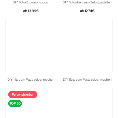
DIY Foto-Explosionsboxen
DIY Fotoalben zum Selbstgestalten
Original
Current
13.99
€
12.74
€
price
price
was:
is:
19.99€.
12.74€.
DIY Kits zum Pizza selber machen
DIY Sets zum Pasta selber machen
Personalisierbar
TOP 50