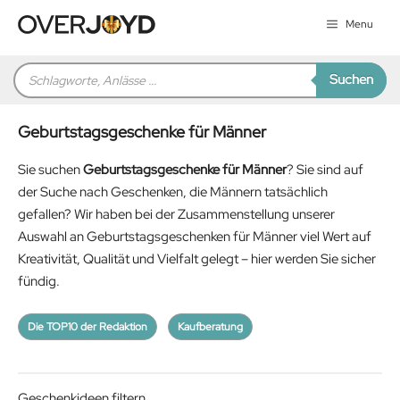
Zum
Menu
Inhalt
springen
Products
Suchen
search
Geburtstagsgeschenke für Männer
Sie suchen
Geburtstagsgeschenke für Männer
? Sie sind auf
der Suche nach Geschenken, die Männern tatsächlich
gefallen? Wir haben bei der Zusammenstellung unserer
Auswahl an Geburtstagsgeschenken für Männer viel Wert auf
Kreativität, Qualität und Vielfalt gelegt – hier werden Sie sicher
fündig.
Die TOP10 der Redaktion
Kaufberatung
Geschenkideen filtern