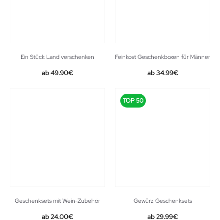
Ein Stück Land verschenken
Feinkost Geschenkboxen für Männer
49.90
€
34.99
€
TOP 50
Geschenksets mit Wein-Zubehör
Gewürz Geschenksets
Original
Current
24.00
€
29.99
€