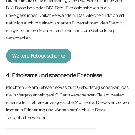
Bilder, die Sie ohne einen sehr großen Aufwand mithilfe von
1
.
DIY-Fotoalben oder DIY-Foto-Explosionsboxen in ein
9
7
unvergessliches Unikat verwandeln. Das Gleiche funktioniert
.
4
natürlich auch mit einem smarten Bilderrahmen, den Sie mit
9
€
einigen schönen Momenten füllen und zum Geburtstag
9
.
verschenken.
€
.
Weitere Fotogeschenke
4. Erholsame und spannende Erlebnisse
Möchten Sie am liebsten etwas zum Geburtstag schenken, das
nie in Vergessenheit gerät? Dann verschenken Sie am besten
einen oder mehrere unvergessliche Momente. Diese verbleiben
immer in Erinnerung und können natürlich auf Fotos
festgehalten werden.