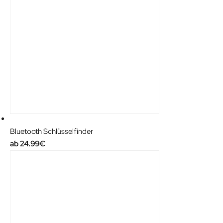
9
€
0
.
€
.
Bluetooth Schlüsselfinder
24.99
€