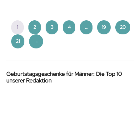
price
price
was:
is:
39.99€.
29.99€.
1
2
3
4
…
19
20
21
→
Geburtstagsgeschenke für Männer: Die Top 10
unserer Redaktion