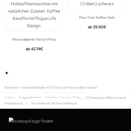
Pour Over Kaffee-Sets
29.90
€
Personalisierte French Press
42.74
€
Startseite
»
Geschenkefinder
»
DIY Sets zum Pasta selber machen
Author:
Robert Mertens
| Update:
7. August 2026
|
(*) Hinweis zu Affiliate Links &
Finanzierung
|
So wählen wir die Geschenke aus