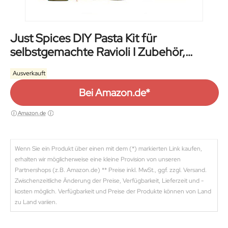
Just Spices DIY Pasta Kit für
selbstgemachte Ravioli I Zubehör,
Gewürzmixe und Anleitung
Ausverkauft
Bei Amazon.de*
Amazon.de
Wenn Sie ein Produkt über einen mit dem (*) markierten Link kaufen,
erhalten wir möglicherweise eine kleine Provision von unseren
Partnershops (z.B. Amazon.de) ** Preise inkl. MwSt., ggf. zzgl. Versand.
Zwischenzeitliche Änderung der Preise, Verfügbarkeit, Lieferzeit und -
kosten möglich. Verfügbarkeit und Preise der Produkte können von Land
zu Land variien.