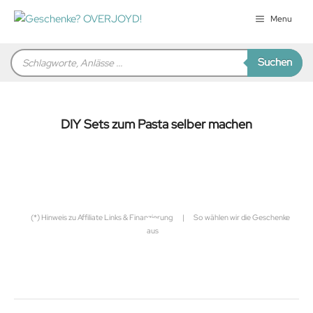
Zum
Menu
Inhalt
springen
Products
Suchen
search
DIY Sets zum Pasta selber machen
für Sie zusammengestellt von
Robert
(*) Hinweis zu Affiliate Links & Finanzierung
|
So wählen wir die Geschenke
aus