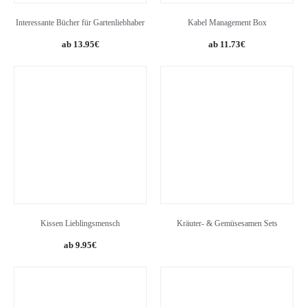
Interessante Bücher für Gartenliebhaber
Kabel Management Box
Original
Current
13.95
€
11.73
€
price
price
was:
is:
18.99€.
11.73€.
Kissen Lieblingsmensch
Kräuter- & Gemüsesamen Sets
9.95
€