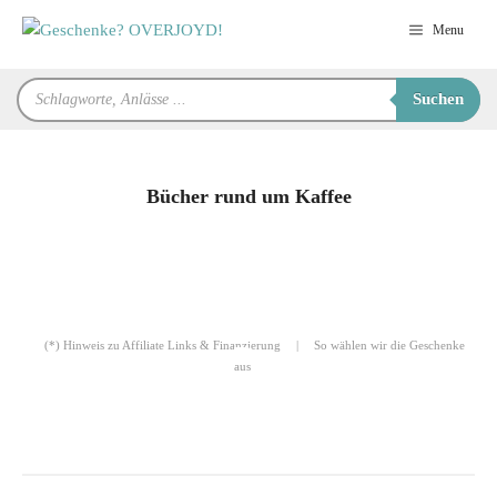
Zum
Menu
Inhalt
springen
Products
Suchen
search
Bücher rund um Kaffee
für Sie zusammengestellt von
Robert
(*) Hinweis zu Affiliate Links & Finanzierung
|
So wählen wir die Geschenke
aus