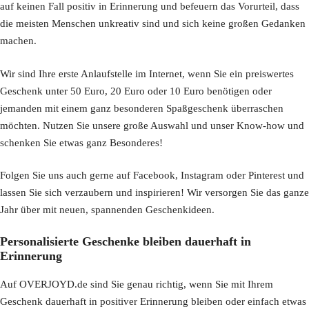
auf keinen Fall positiv in Erinnerung und befeuern das Vorurteil, dass
die meisten Menschen unkreativ sind und sich keine großen Gedanken
machen.
Wir sind Ihre erste Anlaufstelle im Internet, wenn Sie ein preiswertes
Geschenk unter 50 Euro, 20 Euro oder 10 Euro benötigen oder
jemanden mit einem ganz besonderen Spaßgeschenk überraschen
möchten. Nutzen Sie unsere große Auswahl und unser Know-how und
schenken Sie etwas ganz Besonderes!
Folgen Sie uns auch gerne auf Facebook, Instagram oder Pinterest und
lassen Sie sich verzaubern und inspirieren! Wir versorgen Sie das ganze
Jahr über mit neuen, spannenden Geschenkideen.
Personalisierte Geschenke bleiben dauerhaft in
Erinnerung
Auf OVERJOYD.de sind Sie genau richtig, wenn Sie mit Ihrem
Geschenk dauerhaft in positiver Erinnerung bleiben oder einfach etwas