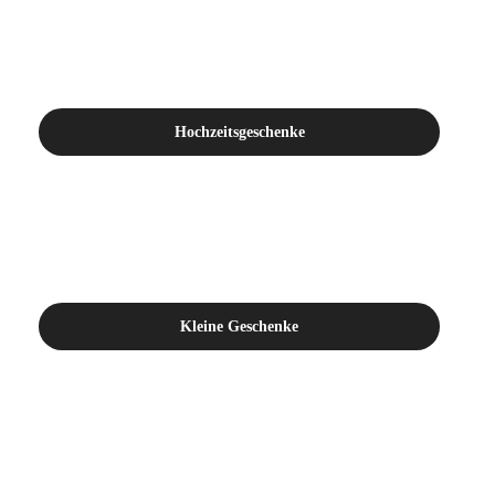
Hochzeitsgeschenke
Kleine Geschenke