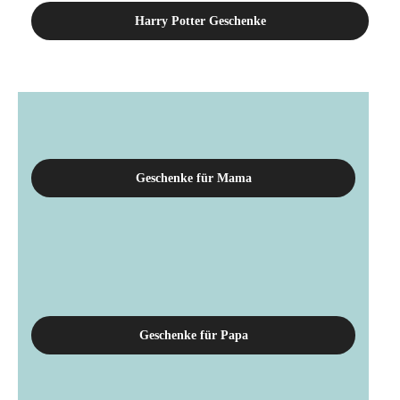
Harry Potter Geschenke
Geschenke für Mama
Geschenke für Papa