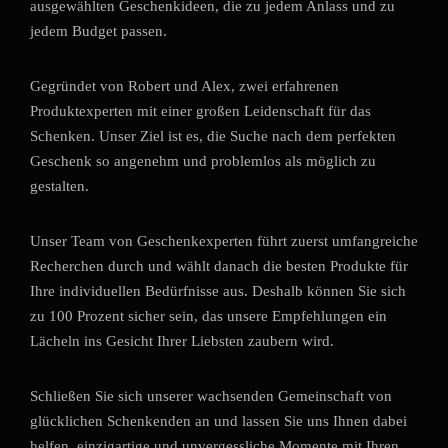
ausgewählten Geschenkideen, die zu jedem Anlass und zu
jedem Budget passen.
Gegründet von Robert und Alex, zwei erfahrenen
Produktexperten mit einer großen Leidenschaft für das
Schenken. Unser Ziel ist es, die Suche nach dem perfekten
Geschenk so angenehm und problemlos als möglich zu
gestalten.
Unser Team von Geschenkexperten führt zuerst umfangreiche
Recherchen durch und wählt danach die besten Produkte für
Ihre individuellen Bedürfnisse aus. Deshalb können Sie sich
zu 100 Prozent sicher sein, das unsere Empfehlungen ein
Lächeln ins Gesicht Ihrer Liebsten zaubern wird.
Schließen Sie sich unserer wachsenden Gemeinschaft von
glücklichen Schenkenden an und lassen Sie uns Ihnen dabei
helfen, einzigartige und unvergessliche Momente mit Ihren