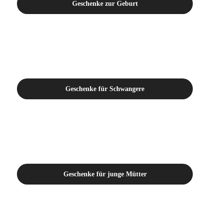
Geschenke zur Geburt
Geschenke für Schwangere
Geschenke für junge Mütter