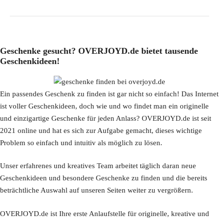
Geschenke gesucht? OVERJOYD.de bietet tausende
Geschenkideen!
Ein passendes Geschenk zu finden ist gar nicht so einfach! Das Internet
ist voller Geschenkideen, doch wie und wo findet man ein originelle
und einzigartige Geschenke für jeden Anlass? OVERJOYD.de ist seit
2021 online und hat es sich zur Aufgabe gemacht, dieses wichtige
Problem so einfach und intuitiv als möglich zu lösen.
Unser erfahrenes und kreatives Team arbeitet täglich daran neue
Geschenkideen und besondere Geschenke zu finden und die bereits
beträchtliche Auswahl auf unseren Seiten weiter zu vergrößern.
OVERJOYD.de ist Ihre erste Anlaufstelle für originelle, kreative und