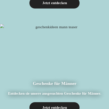
Jetzt entdecken
Geschenke für Männer
Entdecken sie unsere ausgesuchten Geschenke für Männer.
Jetzt entdecken