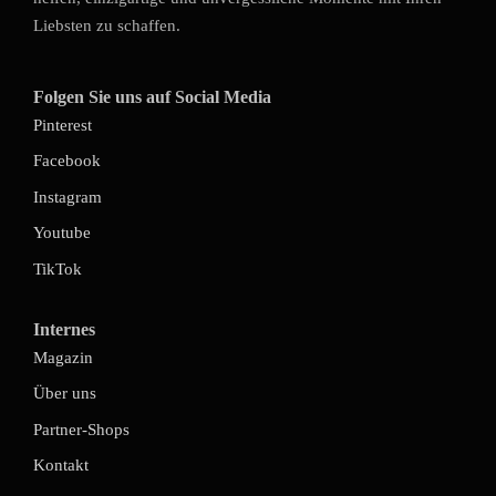
Liebsten zu schaffen.
Folgen Sie uns auf Social Media
Pinterest
Facebook
Instagram
Youtube
TikTok
Internes
Magazin
Über uns
Partner-Shops
Kontakt