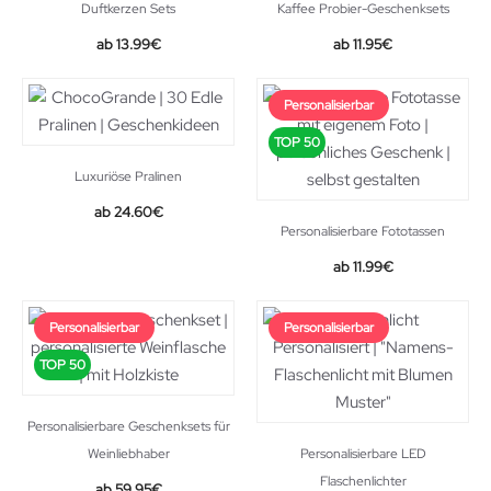
Duftkerzen Sets
Kaffee Probier-Geschenksets
Original
Current
13.99
€
11.95
€
price
price
was:
is:
Personalisierbar
16.99€.
13.99€.
TOP 50
Luxuriöse Pralinen
Original
Current
24.60
€
Personalisierbare Fototassen
price
price
was:
is:
11.99
€
28.99€.
24.60€.
Personalisierbar
Personalisierbar
TOP 50
Personalisierbare Geschenksets für
Weinliebhaber
Personalisierbare LED
Flaschenlichter
59.95
€