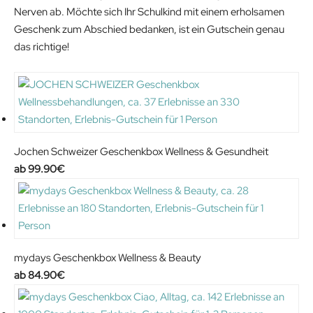
Nerven ab. Möchte sich Ihr Schulkind mit einem erholsamen
1
.
Geschenk zum Abschied bedanken, ist ein Gutschein genau
2
0
das richtige!
.
0
0
€
0
.
€
.
Jochen Schweizer Geschenkbox Wellness & Gesundheit
99.90
€
mydays Geschenkbox Wellness & Beauty
84.90
€