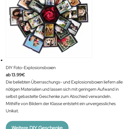
n
n
a
t
l
p
p
r
r
i
i
c
c
e
e
i
w
s
DIY Foto-Explosionsboxen
a
:
13.99
€
s
1
Die beliebten Überraschungs- und Explosionsboxen liefern alle
:
2
nötigen Materialien und lassen sich mit geringem Aufwand in
1
.
selbst gebastelte Geschenke zum Abschied verwandeln.
9
7
Mithilfe von Bildern der Klasse entsteht ein unvergessliches
.
4
Unikat.
9
€
9
.
€
Weitere DIY Geschenke