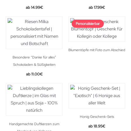
14.99
€
17.99
€
Personalisierbar
Blumentöpfe mit Foto zum Abschied
Besondere “Danke für alles”
Schokoladen & Süßigkeiten
Original
Current
11.00
€
price
price
was:
is:
12.00€.
11.00€.
Honig Geschenk-Sets
Handgemachte Duftkerzen zum
18.95
€