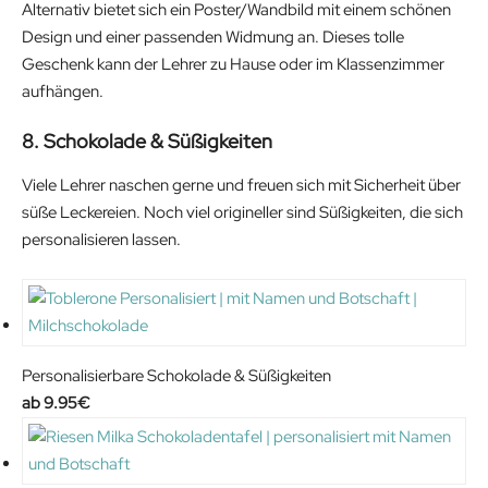
r
u
Alternativ bietet sich ein Poster/Wandbild mit einem schönen
i
r
Design und einer passenden Widmung an. Dieses tolle
g
r
Geschenk kann der Lehrer zu Hause oder im Klassenzimmer
i
e
aufhängen.
n
n
8. Schokolade & Süßigkeiten
a
t
l
p
Viele Lehrer naschen gerne und freuen sich mit Sicherheit über
p
r
süße Leckereien. Noch viel origineller sind Süßigkeiten, die sich
r
i
personalisieren lassen.
i
c
c
e
e
i
w
s
a
:
Personalisierbare Schokolade & Süßigkeiten
s
5
9.95
€
:
.
6
9
.
9