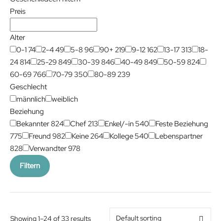
Preis
Alter
0-1
74
2-4
49
5-8
96
90+
219
9-12
162
13-17
313
18-
24
814
25-29
849
30-39
846
40-49
849
50-59
824
60-69
766
70-79
350
80-89
239
Geschlecht
männlich
weiblich
Beziehung
Bekannter
824
Chef
213
Enkel/-in
540
Feste Beziehung
775
Freund
982
Keine
264
Kollege
540
Lebenspartner
828
Verwandter
978
Filtern
Showing 1–24 of 33 results