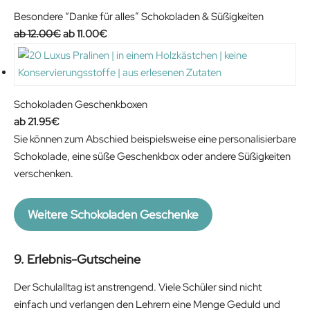
2
€
Besondere “Danke für alles” Schokoladen & Süßigkeiten
0
.
O
C
12.00
€
11.00
€
€
r
u
.
i
r
g
r
i
e
Schokoladen Geschenkboxen
n
n
21.95
€
a
t
Sie können zum Abschied beispielsweise eine personalisierbare
l
p
Schokolade, eine süße Geschenkbox oder andere Süßigkeiten
p
r
verschenken.
r
i
i
c
Weitere Schokoladen Geschenke
c
e
e
i
w
s
9. Erlebnis-Gutscheine
a
:
Der Schulalltag ist anstrengend. Viele Schüler sind nicht
s
1
einfach und verlangen den Lehrern eine Menge Geduld und
:
1