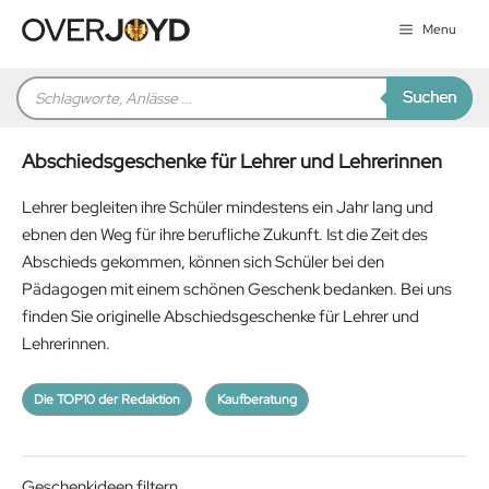
Zum
Menu
Inhalt
springen
Products
Suchen
search
Abschiedsgeschenke für Lehrer und Lehrerinnen
Lehrer begleiten ihre Schüler mindestens ein Jahr lang und
ebnen den Weg für ihre berufliche Zukunft. Ist die Zeit des
Abschieds gekommen, können sich Schüler bei den
Pädagogen mit einem schönen Geschenk bedanken. Bei uns
finden Sie originelle Abschiedsgeschenke für Lehrer und
Lehrerinnen.
Die TOP10 der Redaktion
Kaufberatung
Geschenkideen filtern