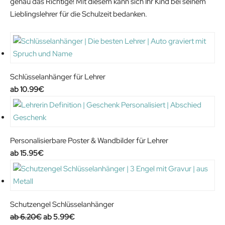
genau das Richtige! Mit diesem kann sich Ihr Kind bei seinem
Lieblingslehrer für die Schulzeit bedanken.
Schlüsselanhänger für Lehrer
10.99
€
Personalisierbare Poster & Wandbilder für Lehrer
15.95
€
Schutzengel Schlüsselanhänger
O
C
6.20
€
5.99
€