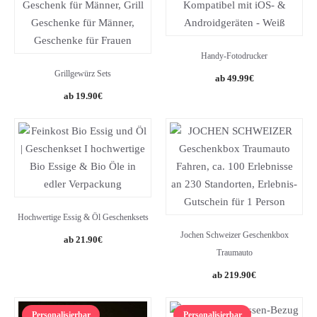
Handy-Fotodrucker
Grillgewürz Sets
49.99
€
Original
Current
19.90
€
price
price
was:
is:
22.99€.
19.90€.
Hochwertige Essig & Öl Geschenksets
Jochen Schweizer Geschenkbox
21.90
€
Traumauto
219.90
€
Personalisierbar
Personalisierbar