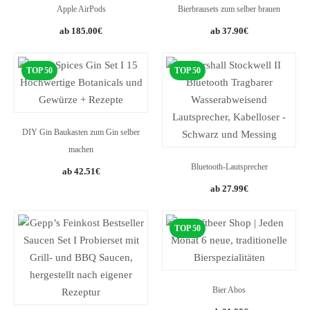
Apple AirPods
Bierbrausets zum selber brauen
Original
Current
Original
Current
185.00
€
37.90
€
price
price
price
price
was:
is:
was:
is:
TOP 50
TOP 50
209.00€.
185.00€.
42.90€.
37.90€.
DIY Gin Baukasten zum Gin selber
machen
Bluetooth-Lautsprecher
Original
Current
42.51
€
price
price
27.99
€
was:
is:
49.90€.
42.51€.
TOP 50
Bier Abos