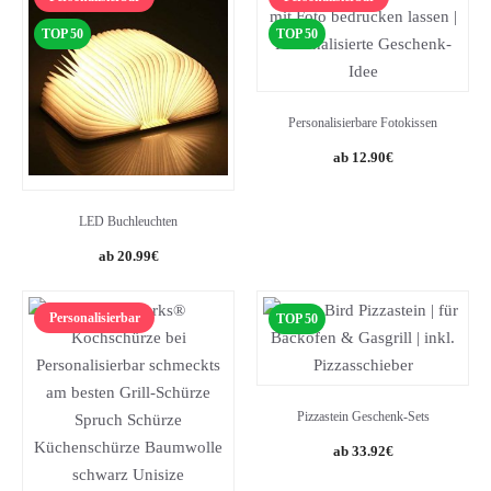
TOP 50
TOP 50
Personalisierbare Fotokissen
12.90
€
LED Buchleuchten
20.99
€
Personalisierbar
TOP 50
Pizzastein Geschenk-Sets
Original
Current
33.92
€
price
price