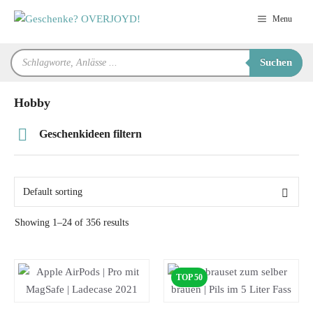
Zum
Menu
Inhalt
springen
Products
Suchen
search
Hobby
Geschenkideen filtern
Preis
Alter
Showing 1–24 of 356 results
Geschlecht
TOP 50
Beziehung