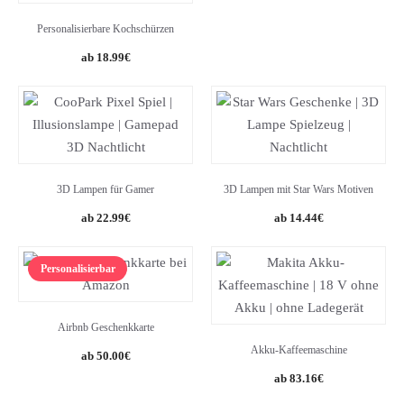
was:
is:
49.90€.
33.92€.
Personalisierbare Kochschürzen
18.99
€
3D Lampen für Gamer
3D Lampen mit Star Wars Motiven
Original
Current
Original
Current
22.99
€
14.44
€
price
price
price
price
was:
is:
was:
is:
Personalisierbar
24.99€.
22.99€.
16.99€.
14.44€.
Airbnb Geschenkkarte
Akku-Kaffeemaschine
50.00
€
Original
Current
83.16
€
price
price