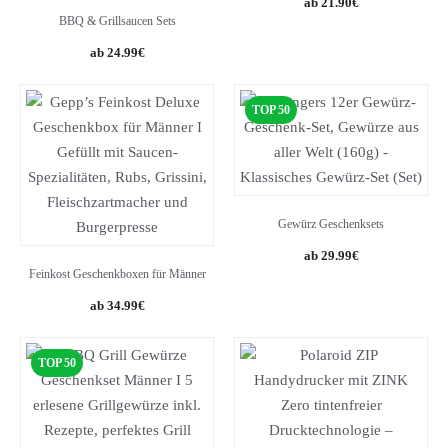
21.90
€
BBQ & Grillsaucen Sets
24.99
€
TOP 50
Gewürz Geschenksets
Original
Current
29.99
€
Feinkost Geschenkboxen für Männer
price
price
was:
is:
34.99
€
39.99€.
29.99€.
TOP 50