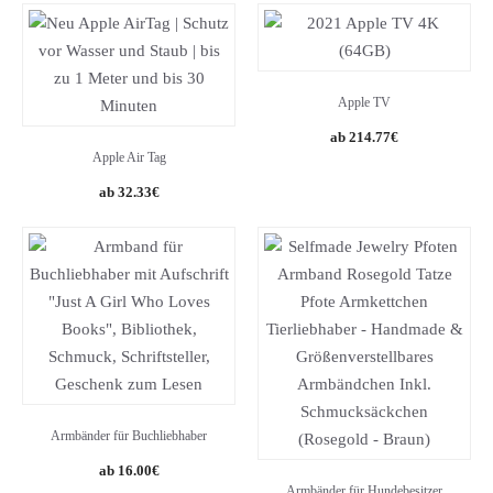
was:
is:
121.80€.
83.16€.
Apple TV
214.77
€
Apple Air Tag
Original
Current
32.33
€
price
price
was:
is:
39.00€.
32.33€.
Armbänder für Buchliebhaber
16.00
€
Armbänder für Hundebesitzer