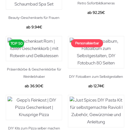
Retro Sofortbildkameras
Original
Current
92.25
€
Beauty-Geschenksets für Frauen
price
price
was:
is:
Original
Current
9.94
€
109.99€.
92.25€.
price
price
was:
is:
Personalisierbar
TOP 50
10.99€.
9.94€.
Präsentkörbe & Geschenkkörbe für
Weinliebhaber
DIY Fotoalben zum Selbstgestalten
Original
Current
36.90
€
12.74
€
price
price
was:
is:
19.99€.
12.74€.
DIY Kits zum Pizza selber machen