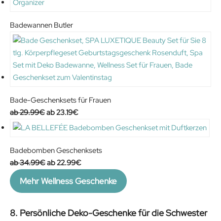
Badewannen Butler
Bade-Geschenksets für Frauen
O
C
29.99
€
23.19
€
r
u
i
r
g
r
Badebomben Geschenksets
i
e
O
C
34.99
€
22.99
€
n
n
r
u
Mehr Wellness Geschenke
a
t
i
r
l
p
g
r
p
r
i
e
8. Persönliche Deko-Geschenke für die Schwester