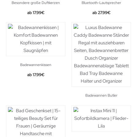
Besondere große Duftkerzen
Bluetooth-Lautsprecher
17.99
€
27.99
€
Badewannenkissen
Original
Current
17.99
€
price
price
was:
is:
34.99€.
17.99€.
Badewannen Butler