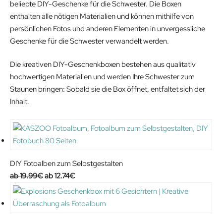
beliebte DIY-Geschenke für die Schwester. Die Boxen
:
.
enthalten alle nötigen Materialien und können mithilfe von
1
9
persönlichen Fotos und anderen Elementen in unvergessliche
0
4
Geschenke für die Schwester verwandelt werden.
.
€
9
.
Die kreativen DIY-Geschenkboxen bestehen aus qualitativ
9
hochwertigen Materialien und werden Ihre Schwester zum
€
Staunen bringen: Sobald sie die Box öffnet, entfaltet sich der
.
Inhalt.
DIY Fotoalben zum Selbstgestalten
O
C
19.99
€
12.74
€
r
u
i
r
g
r