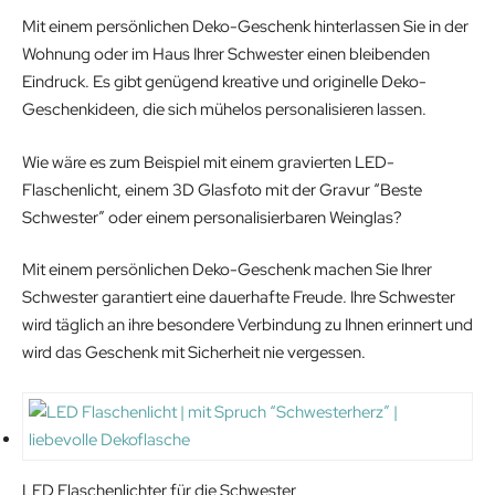
r
i
n
n
Mit einem persönlichen Deko-Geschenk hinterlassen Sie in der
i
c
a
t
Wohnung oder im Haus Ihrer Schwester einen bleibenden
c
e
l
p
Eindruck. Es gibt genügend kreative und originelle Deko-
e
i
p
r
Geschenkideen, die sich mühelos personalisieren lassen.
w
s
r
i
a
:
i
c
Wie wäre es zum Beispiel mit einem gravierten LED-
s
2
c
e
Flaschenlicht, einem 3D Glasfoto mit der Gravur “Beste
:
3
e
i
Schwester” oder einem personalisierbaren Weinglas?
2
.
w
s
9
1
a
:
Mit einem persönlichen Deko-Geschenk machen Sie Ihrer
.
9
s
2
Schwester garantiert eine dauerhafte Freude. Ihre Schwester
9
€
:
2
wird täglich an ihre besondere Verbindung zu Ihnen erinnert und
9
.
3
.
wird das Geschenk mit Sicherheit nie vergessen.
€
4
9
.
.
9
9
€
9
.
€
LED Flaschenlichter für die Schwester