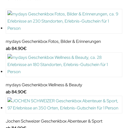
a
t
l
p
p
r
r
i
i
c
c
e
mydays Geschenkbox Fotos, Bilder & Erinnerungen
e
i
84.90
€
w
s
a
:
s
7
:
.
8
6
mydays Geschenkbox Wellness & Beauty
.
9
84.90
€
9
€
5
.
€
.
Jochen Schweizer Geschenkbox Abenteuer & Sport