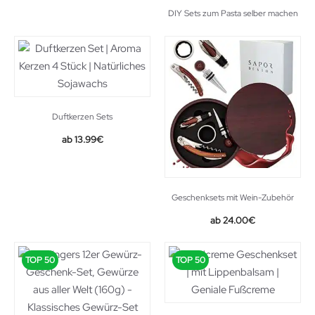
DIY Sets zum Pasta selber machen
Duftkerzen Sets
Original
Current
13.99
€
price
price
was:
is:
16.99€.
13.99€.
Geschenksets mit Wein-Zubehör
24.00
€
TOP 50
TOP 50