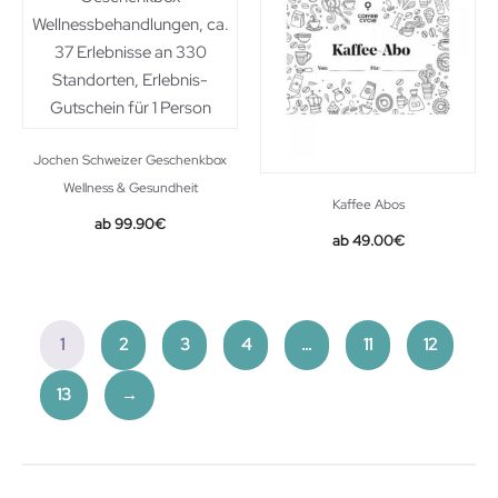
Jochen Schweizer Geschenkbox
Wellness & Gesundheit
Kaffee Abos
99.90
€
49.00
€
1
2
3
4
…
11
12
13
→