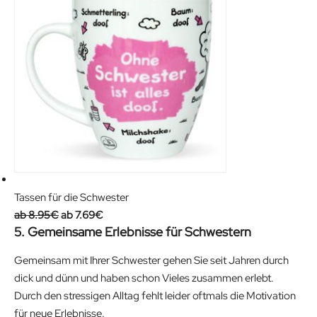
p
r
r
i
i
c
c
e
e
i
w
s
a
:
s
1
:
3
1
.
9
9
.
0
Tassen für die Schwester
O
9
C
€
8.95
€
7.69
€
5. Gemeinsame Erlebnisse für Schwestern
r
0
u
.
i
€
r
Gemeinsam mit Ihrer Schwester gehen Sie seit Jahren durch
g
.
r
dick und dünn und haben schon Vieles zusammen erlebt.
i
e
Durch den stressigen Alltag fehlt leider oftmals die Motivation
n
n
für neue Erlebnisse.