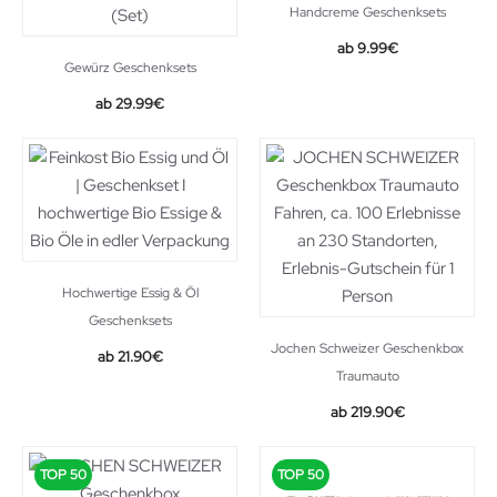
Handcreme Geschenksets
9.99
€
Gewürz Geschenksets
Original
Current
29.99
€
price
price
was:
is:
39.99€.
29.99€.
Hochwertige Essig & Öl
Geschenksets
Jochen Schweizer Geschenkbox
21.90
€
Traumauto
219.90
€
TOP 50
TOP 50