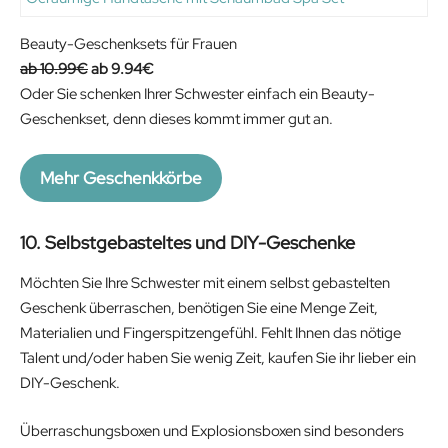
Beauty-Geschenksets für Frauen
O
C
10.99
€
9.94
€
r
u
Oder Sie schenken Ihrer Schwester einfach ein Beauty-
i
r
Geschenkset, denn dieses kommt immer gut an.
g
r
i
e
Mehr Geschenkkörbe
n
n
a
t
10. Selbstgebasteltes und DIY-Geschenke
l
p
p
r
Möchten Sie Ihre Schwester mit einem selbst gebastelten
r
i
Geschenk überraschen, benötigen Sie eine Menge Zeit,
i
c
Materialien und Fingerspitzengefühl. Fehlt Ihnen das nötige
c
e
Talent und/oder haben Sie wenig Zeit, kaufen Sie ihr lieber ein
e
i
DIY-Geschenk.
w
s
a
:
Überraschungsboxen und Explosionsboxen sind besonders
s
9