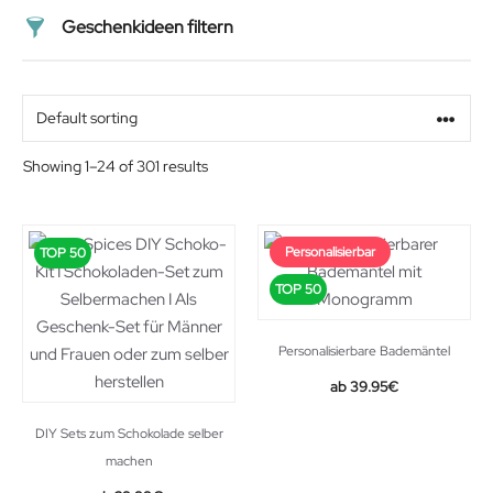
Geschenkideen filtern
Preis
Alter
Showing 1–24 of 301 results
Geschlecht
Personalisierbar
TOP 50
Beziehung
TOP 50
Personalisierbare Bademäntel
39.95
€
DIY Sets zum Schokolade selber
machen