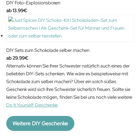
i
e
DIY Foto-Explosionsboxen
n
n
13.99
€
a
t
l
p
p
r
r
i
i
c
DIY Sets zum Schokolade selber machen
c
e
29.99
€
e
i
Alternativ können Sie Ihrer Schwester natürlich auch eines der
w
s
beliebten DIY-Sets schenken. Wie wäre es beispielsweise mit
a
:
Schokolade zum selber machen? Über ein solch süßes
s
1
Geschenk wird sich Ihre Schwester sicherlich freuen. Sollte sie
:
2
keine Schokolade mögen, finden Sie bei uns noch viele weitere
1
.
Do It Yourself Geschenke
.
9
7
.
4
Weitere DIY Geschenke
9
€
9
.