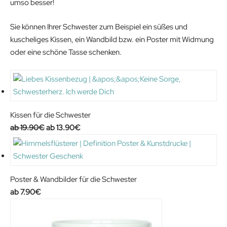
umso besser!
Sie können Ihrer Schwester zum Beispiel ein süßes und
kuscheliges Kissen, ein Wandbild bzw. ein Poster mit Widmung
oder eine schöne Tasse schenken.
Kissen für die Schwester
O
C
19.90
€
13.90
€
r
u
i
r
g
r
i
e
Poster & Wandbilder für die Schwester
n
n
7.90
€
a
t
l
p