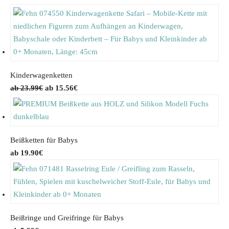
Kinderwagenketten
O
C
23.99
€
15.56
€
r
u
i
r
g
r
i
e
Beißketten für Babys
n
n
19.90
€
a
t
l
p
p
r
r
i
i
c
Beißringe und Greifringe für Babys
c
e