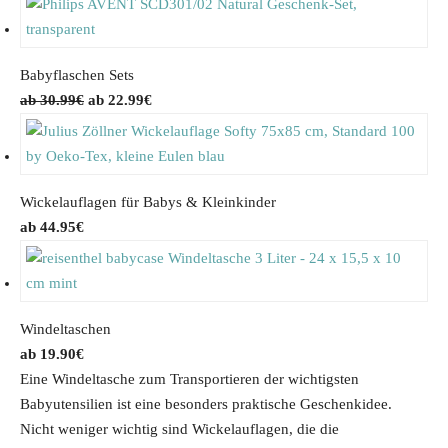
Babyflaschen Sets
O
C
30.99
€
22.99
€
r
u
i
r
g
r
i
e
Wickelauflagen für Babys & Kleinkinder
n
n
44.95
€
a
t
l
p
p
r
r
i
Windeltaschen
i
c
19.90
€
c
e
Eine Windeltasche zum Transportieren der wichtigsten
e
i
Babyutensilien ist eine besonders praktische Geschenkidee.
w
s
Nicht weniger wichtig sind Wickelauflagen, die die