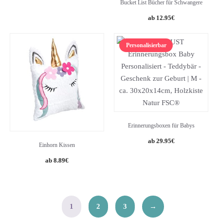
Bucket List Bücher für Schwangere
12.95
€
Personalisierbar
Erinnerungsboxen für Babys
29.95
€
Einhorn Kissen
8.89
€
1
2
3
→