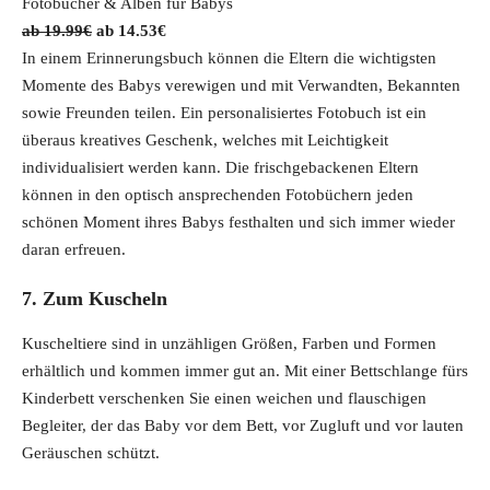
Fotobücher & Alben für Babys
9
€
O
C
19.99
€
14.53
€
7
.
r
u
In einem Erinnerungsbuch können die Eltern die wichtigsten
€
i
r
Momente des Babys verewigen und mit Verwandten, Bekannten
.
g
r
sowie Freunden teilen. Ein personalisiertes Fotobuch ist ein
i
e
überaus kreatives Geschenk, welches mit Leichtigkeit
n
n
individualisiert werden kann. Die frischgebackenen Eltern
a
t
können in den optisch ansprechenden Fotobüchern jeden
l
p
schönen Moment ihres Babys festhalten und sich immer wieder
p
r
daran erfreuen.
r
i
7. Zum Kuscheln
i
c
c
e
Kuscheltiere sind in unzähligen Größen, Farben und Formen
e
i
erhältlich und kommen immer gut an. Mit einer Bettschlange fürs
w
s
Kinderbett verschenken Sie einen weichen und flauschigen
a
:
Begleiter, der das Baby vor dem Bett, vor Zugluft und vor lauten
s
1
Geräuschen schützt.
:
4