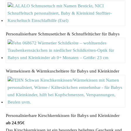
1
.
9
5
.
3
9
€
9
.
Personalisierbare Schmusetücher & Schnuffeltücher für Babys
€
.
Wärmekissen & Wärmkuscheltiere für Babys und Kleinkinder
Personalisierbare Kirschkernkissen für Babys und Kleinkinder
24.95
€
Das Kirschkernkissen ist ein besonders beliebtes Geschenk und