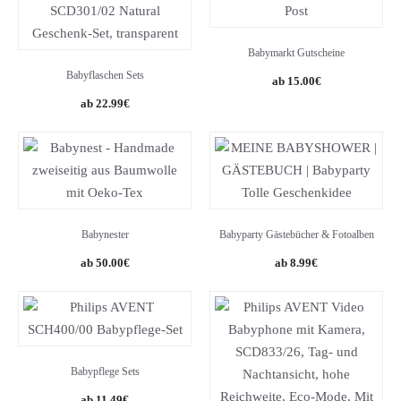
Babymarkt Gutscheine
Babyflaschen Sets
15.00
€
Original
Current
22.99
€
price
price
was:
is:
30.99€.
22.99€.
Babynester
Babyparty Gästebücher & Fotoalben
50.00
€
8.99
€
Babypflege Sets
11.49
€