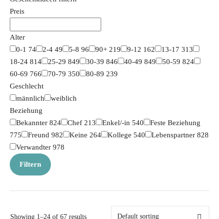
Preis
Alter
0-1
74
2-4
49
5-8
96
90+
219
9-12
162
13-17
313
18-24
814
25-29
849
30-39
846
40-49
849
50-59
824
60-69
766
70-79
350
80-89
239
Geschlecht
männlich
weiblich
Beziehung
Bekannter
824
Chef
213
Enkel/-in
540
Feste Beziehung
775
Freund
982
Keine
264
Kollege
540
Lebenspartner
828
Verwandter
978
Filtern
Showing 1–24 of 67 results