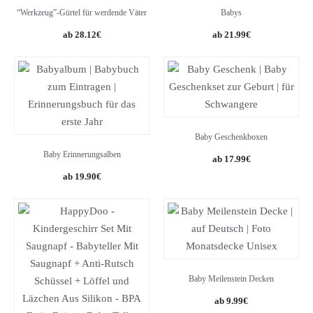
“Werkzeug”-Gürtel für werdende Väter
Babys
Original
Current
28.12
€
21.99
€
price
price
was:
is:
34.99€.
21.99€.
Baby Geschenkboxen
Baby Erinnerungsalben
17.99
€
19.90
€
Baby Meilenstein Decken
9.99
€