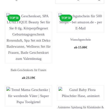
TOP 50
TOP 50
Wunschgutschein
15.00
€
Bade-Geschenksets für Frauen
Original
Current
23.19
€
price
price
was:
is:
29.99€.
23.19€.
Animiertes Spielzeug für Kleinkinder &