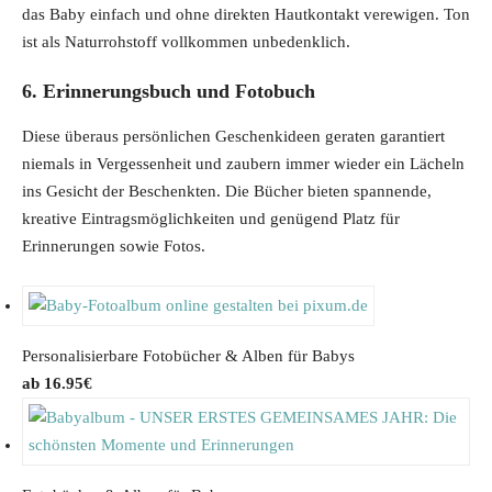
i
r
das Baby einfach und ohne direkten Hautkontakt verewigen. Ton
g
r
ist als Naturrohstoff vollkommen unbedenklich.
i
e
6. Erinnerungsbuch und Fotobuch
n
n
a
t
Diese überaus persönlichen Geschenkideen geraten garantiert
l
p
niemals in Vergessenheit und zaubern immer wieder ein Lächeln
p
r
ins Gesicht der Beschenkten. Die Bücher bieten spannende,
r
i
kreative Eintragsmöglichkeiten und genügend Platz für
i
c
Erinnerungen sowie Fotos.
c
e
e
i
w
s
a
:
Personalisierbare Fotobücher & Alben für Babys
s
1
16.95
€
:
9
2
.
4
9
.
7