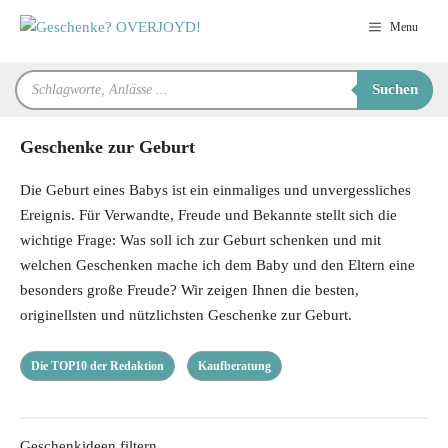
Zum
Menu
Inhalt
springen
Products
Suchen
search
Geschenke zur Geburt
Die Geburt eines Babys ist ein einmaliges und unvergessliches
Ereignis. Für Verwandte, Freude und Bekannte stellt sich die
wichtige Frage: Was soll ich zur Geburt schenken und mit
welchen Geschenken mache ich dem Baby und den Eltern eine
besonders große Freude? Wir zeigen Ihnen die besten,
originellsten und nützlichsten Geschenke zur Geburt.
Die TOP10 der Redaktion
Kaufberatung
Geschenkideen filtern