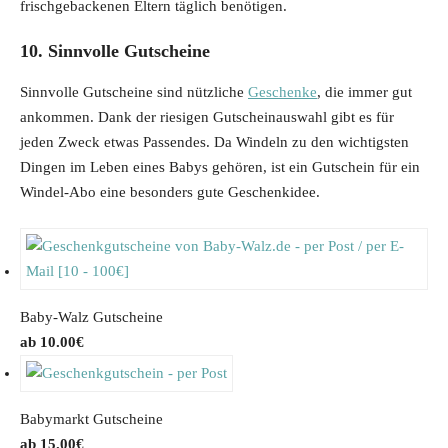
a
:
frischgebackenen Eltern täglich benötigen.
s
2
10. Sinnvolle Gutscheine
:
2
3
.
Sinnvolle Gutscheine sind nützliche
Geschenke
, die immer gut
0
9
ankommen. Dank der riesigen Gutscheinauswahl gibt es für
.
9
jeden Zweck etwas Passendes. Da Windeln zu den wichtigsten
9
€
Dingen im Leben eines Babys gehören, ist ein Gutschein für ein
9
.
Windel-Abo eine besonders gute Geschenkidee.
€
.
Baby-Walz Gutscheine
10.00
€
Babymarkt Gutscheine
15.00
€