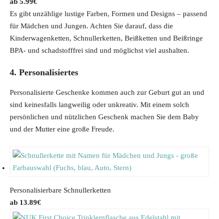
5.99
€
e
i
Es gibt unzählige lustige Farben, Formen und Designs – passend
w
s
für Mädchen und Jungen. Achten Sie darauf, dass die
a
:
Kinderwagenketten, Schnullerketten, Beißketten und Beißringe
s
1
BPA- und schadstofffrei sind und möglichst viel aushalten.
:
5
4. Personalisiertes
2
.
3
5
Personalisierte Geschenke kommen auch zur Geburt gut an und
.
6
sind keinesfalls langweilig oder unkreativ. Mit einem solch
9
€
persönlichen und nützlichen Geschenk machen Sie dem Baby
9
.
und der Mutter eine große Freude.
€
.
Personalisierbare Schnullerketten
13.89
€