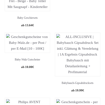
Baby Geschirrsets
Original
Current
13.64
€
price
price
was:
is:
14.20€.
13.64€.
Baby-Walz Gutscheine
10.00
€
Babybauch-Gipsabdrucksets
19.99
€