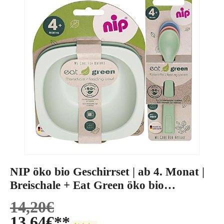
NIP öko bio Geschirrset | ab 4. Monat |
Breischale + Eat Green öko bio
Babylöffel
14,20
€
13,64
€