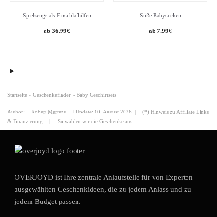
Spielzeuge als Einschlafhilfen
Süße Babysocken
36.99
€
7.99
€
Startseite
»
Geschenkefinder
»
Baby Geschirrsets
Author:
Robert Mertens
| Update:
10. August 2026
|
(*) Hinweis zu Affiliate Links
& Finanzierung
|
So wählen wir die Geschenke aus
OVERJOYD ist Ihre zentrale Anlaufstelle für von Experten
ausgewählten Geschenkideen, die zu jedem Anlass und zu
jedem Budget passen.