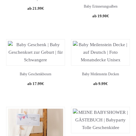
Baby Erinnerungsalben
Original
Current
21.99
€
price
price
19.90
€
was:
is:
34.99€.
21.99€.
Baby Geschenkboxen
Baby Meilenstein Decken
17.99
€
9.99
€