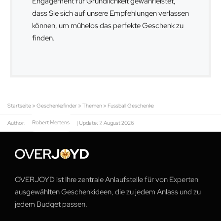
Engagement für Gründlichkeit gewährleistet,
dass Sie sich auf unsere Empfehlungen verlassen
können, um mühelos das perfekte Geschenk zu
finden.
Startseite
»
Geschenkefinder
»
Themen
»
Fussball Geschenke
Author:
Robert Mertens
| Update:
7. August 2026
OVERJOYD ist Ihre zentrale Anlaufstelle für von Experten
ausgewählten Geschenkideen, die zu jedem Anlass und zu
jedem Budget passen.