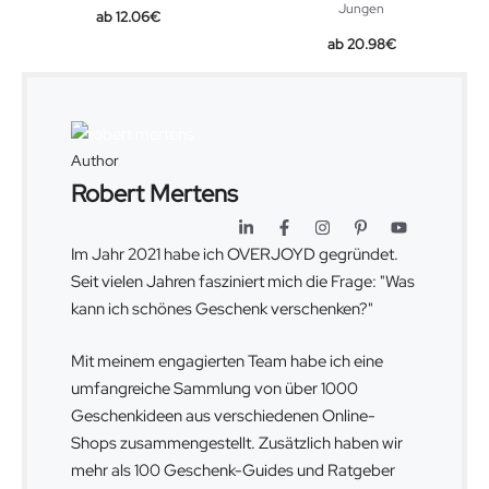
Jungen
Original
Current
12.06
€
price
price
Original
Current
20.98
€
was:
is:
price
price
14.99€.
12.06€.
was:
is:
27.99€.
20.98€.
Author
Robert Mertens
Im Jahr 2021 habe ich OVERJOYD gegründet.
Seit vielen Jahren fasziniert mich die Frage: "Was
kann ich schönes Geschenk verschenken?"
Mit meinem engagierten Team habe ich eine
umfangreiche Sammlung von über 1000
Geschenkideen aus verschiedenen Online-
Shops zusammengestellt. Zusätzlich haben wir
mehr als 100 Geschenk-Guides und Ratgeber