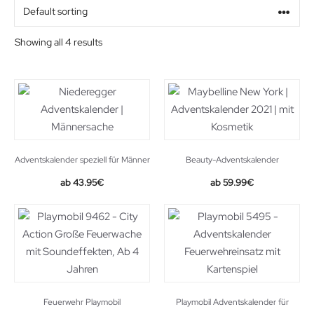
Alter
Showing all 4 results
Geschlecht
Beziehung
Adventskalender speziell für Männer
Beauty-Adventskalender
Original
Current
43.95
€
59.99
€
price
price
was:
is:
49.99€.
43.95€.
Feuerwehr Playmobil
Playmobil Adventskalender für