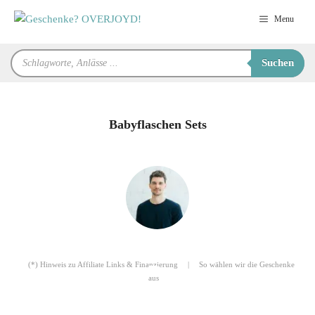
Zum
Menu
Inhalt
springen
Products
Suchen
search
Babyflaschen Sets
für Sie zusammengestellt von
Robert
(*) Hinweis zu Affiliate Links & Finanzierung
|
So wählen wir die Geschenke
aus