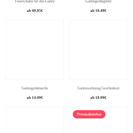
Feuerschalen für den Garten
Gartengerätegürtel
Original
Current
49.95
€
10.49
€
price
price
was:
is:
11.50€.
10.49€.
Gartengerätetasche
Gartenwerkzeug Geschenkset
14.49
€
18.99
€
Personalisierbar