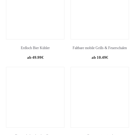
Erdloch Bier Kühler
Faltbare mobile Grills & Feuerschalen
Original
Current
49.99
€
10.49
€
price
price
was:
is:
10.92€.
10.49€.