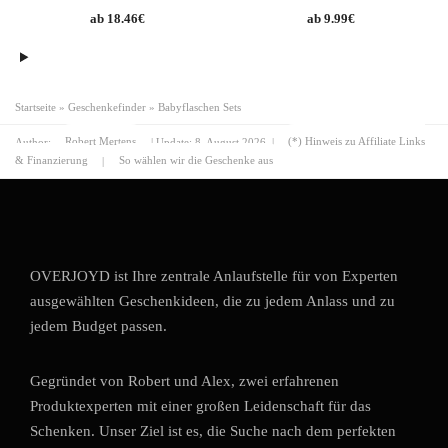
18.46
€
9.99
€
Startseite
»
Geschenkefinder
»
Babyflaschen Sets
Author:
Robert Mertens
| Update:
8. August 2026
|
(*) Hinweis zu Affiliate Links
& Finanzierung
|
So wählen wir die Geschenke aus
OVERJOYD ist Ihre zentrale Anlaufstelle für von Experten
ausgewählten Geschenkideen, die zu jedem Anlass und zu
jedem Budget passen.
Gegründet von Robert und Alex, zwei erfahrenen
Produktexperten mit einer großen Leidenschaft für das
Schenken. Unser Ziel ist es, die Suche nach dem perfekten