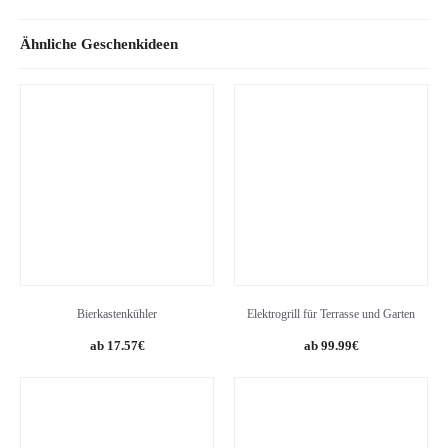
Ähnliche Geschenkideen
Bierkastenkühler
Elektrogrill für Terrasse und Garten
Original
Current
17.57
€
99.99
€
price
price
was:
is:
186.99€.
99.99€.