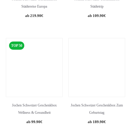
Städtereise Europa
Städtetrip
219.90
€
109.90
€
TOP 50
Jochen Schweizer Geschenkbox
Jochen Schweizer Geschenkbox Zum
Wellness & Gesundheit
Geburtstag
99.90
€
189.90
€