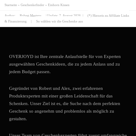
Startseite
»
Geschenkefinder
»
Einhorn Kissen
Author:
Robert Mertens
| Update:
7. August 2026
|
(*) Hinweis zu Affiliate Links
& Finanzierung
|
So wählen wir die Geschenke aus
OVERJOYD ist Ihre zentrale Anlaufstelle für von Experten
ausgewählten Geschenkideen, die zu jedem Anlass und zu
jedem Budget passen.
Gegründet von Robert und Alex, zwei erfahrenen
Produktexperten mit einer großen Leidenschaft für das
Schenken. Unser Ziel ist es, die Suche nach dem perfekten
Geschenk so angenehm und problemlos als möglich zu
gestalten.
Unser Team von Geschenkexperten führt zuerst umfangreiche