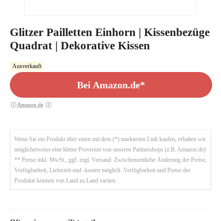
Glitzer Pailletten Einhorn | Kissenbezüge
Quadrat | Dekorative Kissen
Ausverkauft
Bei Amazon.de*
Amazon.de
Wenn Sie ein Produkt über einen mit dem (*) markierten Link kaufen, erhalten wir
möglicherweise eine kleine Provision von unseren Partnershops (z.B. Amazon.de)
** Preise inkl. MwSt., ggf. zzgl. Versand. Zwischenzeitliche Änderung der Preise,
Verfügbarkeit, Lieferzeit und -kosten möglich. Verfügbarkeit und Preise der
Produkte können von Land zu Land variien.