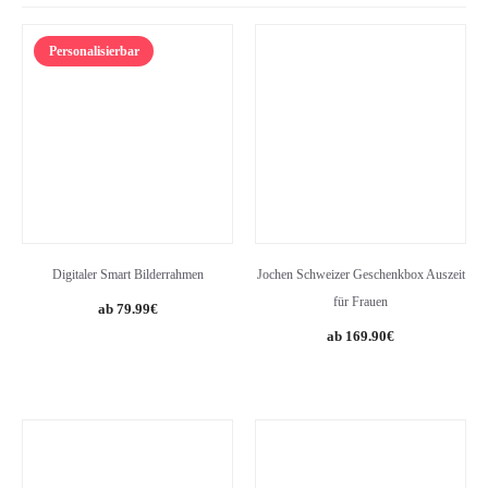
Personalisierbar
Digitaler Smart Bilderrahmen
Jochen Schweizer Geschenkbox Auszeit
für Frauen
Original
Current
79.99
€
price
price
169.90
€
was:
is:
149.99€.
79.99€.