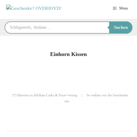
Zum
Menu
Inhalt
springen
Products
Suchen
search
Einhorn Kissen
für Sie zusammengestellt von
Robert
(*) Hinweis zu Affiliate Links & Finanzierung
|
So wählen wir die Geschenke
aus