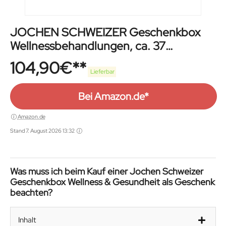
JOCHEN SCHWEIZER Geschenkbox
Wellnessbehandlungen, ca. 37
Erlebnisse an 330 Standorten, Erlebnis-
104,90
€
Gutschein für 1 Person
Lieferbar
Bei Amazon.de*
Amazon.de
Stand 7. August 2026 13:32
Was muss ich beim Kauf einer Jochen Schweizer
Geschenkbox Wellness & Gesundheit als Geschenk
beachten?
Inhalt