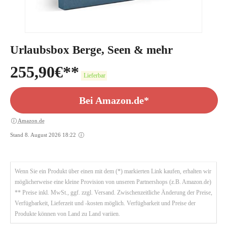
Urlaubsbox Berge, Seen & mehr
255,90
€
Lieferbar
Bei Amazon.de*
Amazon.de
Stand 8. August 2026 18:22
Wenn Sie ein Produkt über einen mit dem (*) markierten Link kaufen, erhalten wir
möglicherweise eine kleine Provision von unseren Partnershops (z.B. Amazon.de)
** Preise inkl. MwSt., ggf. zzgl. Versand. Zwischenzeitliche Änderung der Preise,
Verfügbarkeit, Lieferzeit und -kosten möglich. Verfügbarkeit und Preise der
Produkte können von Land zu Land variien.