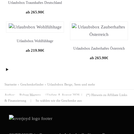
Urlaubsbox Traumhaftes Deutschland
265.90
€
Urlaubsbox Wohlfühltage
Urlaubsbox Zauberhaftes Österreich
219.90
€
265.90
€
Startseite
»
Geschenkefinder
»
Urlaubsbox Berge, Seen und mehr
Author:
Robert Mertens
| Update:
8. August 2026
|
(*) Hinweis zu Affiliate Links
& Finanzierung
|
So wählen wir die Geschenke aus