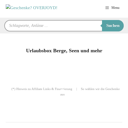
Zum
Menu
Inhalt
springen
Products
Suchen
search
Urlaubsbox Berge, Seen und mehr
für Sie zusammengestellt von
Robert
(*) Hinweis zu Affiliate Links & Finanzierung
|
So wählen wir die Geschenke
aus