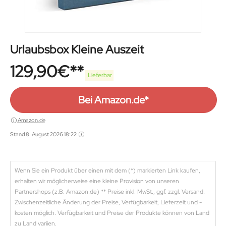
Urlaubsbox Kleine Auszeit
129,90
€
Lieferbar
Bei Amazon.de*
Amazon.de
Stand 8. August 2026 18:22
Wenn Sie ein Produkt über einen mit dem (*) markierten Link kaufen,
erhalten wir möglicherweise eine kleine Provision von unseren
Partnershops (z.B. Amazon.de) ** Preise inkl. MwSt., ggf. zzgl. Versand.
Zwischenzeitliche Änderung der Preise, Verfügbarkeit, Lieferzeit und -
kosten möglich. Verfügbarkeit und Preise der Produkte können von Land
zu Land variien.