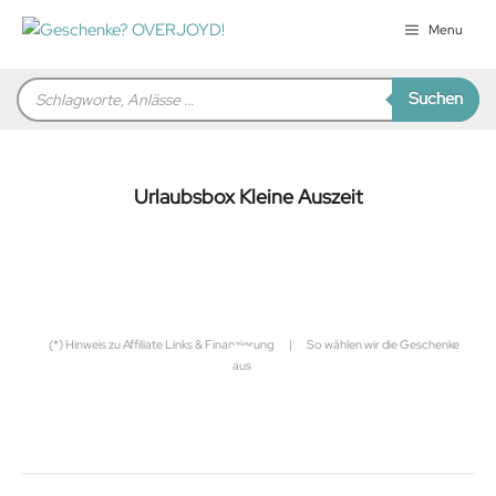
Zum
Menu
Inhalt
springen
Products
Suchen
search
Urlaubsbox Kleine Auszeit
für Sie zusammengestellt von
Robert
(*) Hinweis zu Affiliate Links & Finanzierung
|
So wählen wir die Geschenke
aus