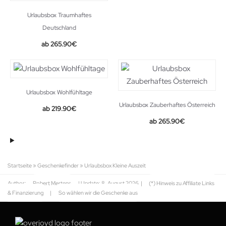
Urlaubsbox Traumhaftes
Deutschland
265.90
€
Urlaubsbox Wohlfühltage
Urlaubsbox Zauberhaftes Österreich
219.90
€
265.90
€
Startseite
»
Geschenkefinder
»
Urlaubsbox Kleine Auszeit
Author:
Robert Mertens
| Update:
8. August 2026
|
(*) Hinweis zu Affiliate Links
& Finanzierung
|
So wählen wir die Geschenke aus