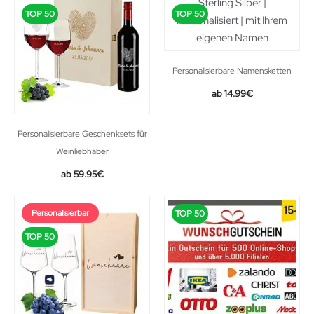
TOP 50
TOP 50
Personalisierbare Namensketten
14.99
€
Personalisierbare Geschenksets für
Weinliebhaber
59.95
€
Personalisierbar
TOP 50
TOP 50