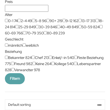
Preis
Alter
0-1
74
2-4
49
5-8
96
90+
219
9-12
162
13-17
313
18-
24
814
25-29
849
30-39
846
40-49
849
50-59
824
60-69
766
70-79
350
80-89
239
Geschlecht
männlich
weiblich
Beziehung
Bekannter
824
Chef
213
Enkel/-in
540
Feste Beziehung
775
Freund
982
Keine
264
Kollege
540
Lebenspartner
828
Verwandter
978
Filtern