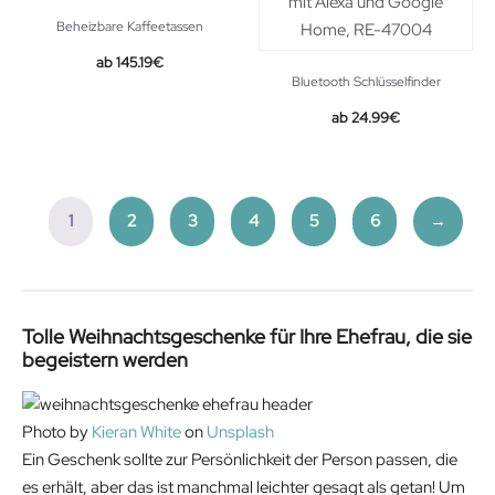
Beheizbare Kaffeetassen
145.19
€
Bluetooth Schlüsselfinder
24.99
€
1
2
3
4
5
6
→
Tolle Weihnachtsgeschenke für Ihre Ehefrau, die sie
begeistern werden
Photo by
Kieran White
on
Unsplash
Ein Geschenk sollte zur Persönlichkeit der Person passen, die
es erhält, aber das ist manchmal leichter gesagt als getan! Um