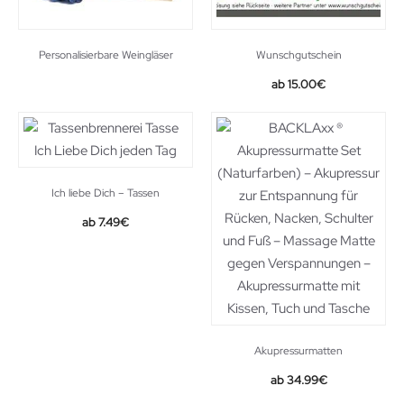
Personalisierbare Weingläser
Wunschgutschein
15.00
€
Ich liebe Dich – Tassen
7.49
€
Akupressurmatten
34.99
€