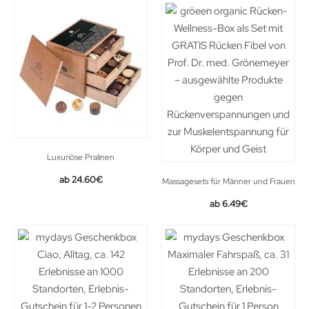
Luxuriöse Pralinen
Original
Current
24.60
€
Massagesets für Männer und Frauen
price
price
6.49
€
was:
is:
28.99€.
24.60€.