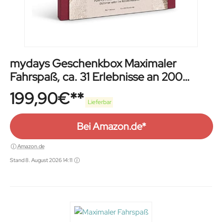
mydays Geschenkbox Maximaler
Fahrspaß, ca. 31 Erlebnisse an 200
Standorten, Erlebnis-Gutschein für 1
199,90
€
Person
Lieferbar
Bei Amazon.de*
Amazon.de
Stand 8. August 2026 14:11