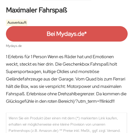
Maximaler Fahrspaß
Ausverkauft
Bei Mydays.de*
Mydays.de
1 Erlebnis für 1 Person Wenn es Räder hat und Emotionen
weckt, steckt es hier drin. Die Geschenkbox Fahrspaß holt
Supersportwagen, kultige Oldies und monströse
Geländefahrzeuge aus der Garage. Vom Quad bis zum Ferrari
hält die Box, was sie verspricht: Motorpower und maximalen
Fahrspaß. Erlebnisse ohne Drehzahlbegrenzer. Da kommen die
Glücksgefühle in den roten Bereich!/?utm_term=!!!linkid!!!
Wenn Sie ein Produkt über einen mit dem (*) markierten Link kaufen,
erhalten wir möglicherweise eine kleine Provision von unseren
Partnershops (z.B. Amazon.de) ** Preise inkl. MwSt., ggf. zzgl. Versand.