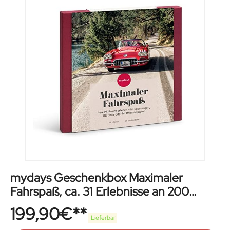
mydays Geschenkbox Maximaler
Fahrspaß, ca. 31 Erlebnisse an 200
Standorten, Erlebnis-Gutschein für 1
199,90
€
Person
Lieferbar