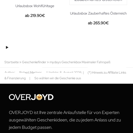
Urlaubsbox Wohlfühltage
Urlaubsbox Zauberhaftes Österreich
219.90
€
265.90
€
Startseite
»
Geschenkefinder
»
mydays Geschenkbox Maximaler Fahrspaß
Author:
Robert Mertens
| Update:
8. August 2026
|
(*) Hinweis zu Affiliate Links
& Finanzierung
|
So wählen wir die Geschenke aus
OVERJOYD ist Ihre zentrale Anlaufstelle für von Experten
ausgewählten Geschenkideen, die zu jedem Anlass und zu
jedem Budget passen.