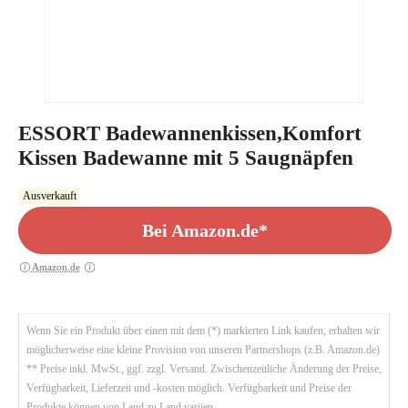
ESSORT Badewannenkissen,Komfort
Kissen Badewanne mit 5 Saugnäpfen
Ausverkauft
Bei Amazon.de*
Amazon.de
Wenn Sie ein Produkt über einen mit dem (*) markierten Link kaufen, erhalten wir
möglicherweise eine kleine Provision von unseren Partnershops (z.B. Amazon.de)
** Preise inkl. MwSt., ggf. zzgl. Versand. Zwischenzeitliche Änderung der Preise,
Verfügbarkeit, Lieferzeit und -kosten möglich. Verfügbarkeit und Preise der
Produkte können von Land zu Land variien.