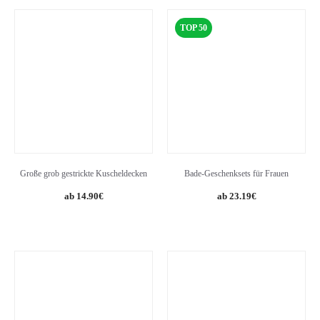
TOP 50
Große grob gestrickte Kuscheldecken
Bade-Geschenksets für Frauen
Original
Current
14.90
€
23.19
€
price
price
was:
is:
29.99€.
23.19€.