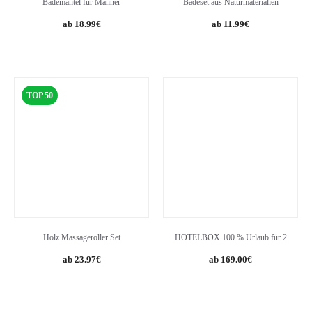
Bademantel für Männer
Badeset aus Naturmaterialien
18.99
€
11.99
€
TOP 50
Holz Massageroller Set
HOTELBOX 100 % Urlaub für 2
Original
Current
23.97
€
169.00
€
price
price
was:
is:
24.87€.
23.97€.