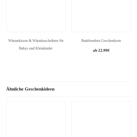
Wärmekissen & Wärmkuscheltiere für
Badebomben Geschenksets
Babys und Kleinkinder
Original
Current
22.99
€
price
price
was:
is:
34.99€.
22.99€.
Ähnliche Geschenkideen