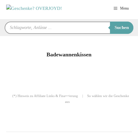
Zum
Menu
Inhalt
springen
Products
Suchen
search
Badewannenkissen
für Sie zusammengestellt von
Robert
(*) Hinweis zu Affiliate Links & Finanzierung
|
So wählen wir die Geschenke
aus