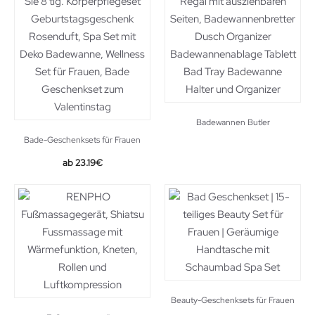
Badewannen Butler
Bade-Geschenksets für Frauen
Original
Current
23.19
€
price
price
was:
is:
29.99€.
23.19€.
Beauty-Geschenksets für Frauen