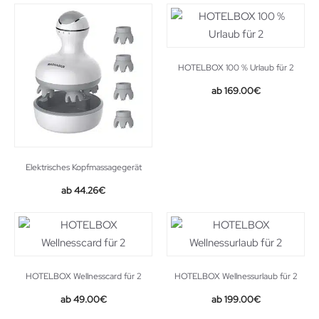
HOTELBOX 100 % Urlaub für 2
169.00
€
Elektrisches Kopfmassagegerät
Original
Current
44.26
€
price
price
was:
is:
49.99€.
44.26€.
HOTELBOX Wellnesscard für 2
HOTELBOX Wellnessurlaub für 2
49.00
€
199.00
€