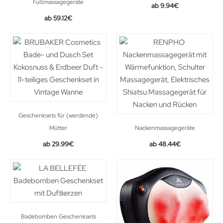
Fußmassagegeräte
Original
Current
9.94
€
price
price
59.12
€
was:
is:
10.99€.
9.94€.
Geschenksets für (werdende)
Mütter
Nackenmassagegeräte
Original
Current
29.99
€
48.44
€
price
price
was:
is:
89.00€.
48.44€.
Badebomben Geschenksets