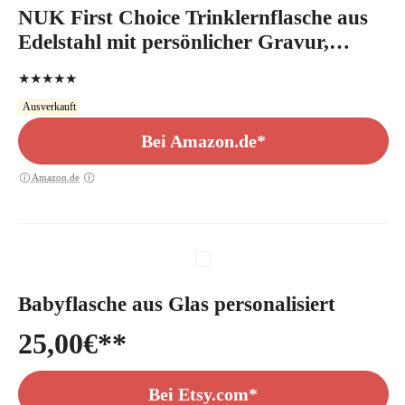
NUK First Choice Trinklernflasche aus
Edelstahl mit persönlicher Gravur,
Flaschenkörper aus hochwertigem
★★★★★
Edelstahl, langlebig und hygienisch, 125
Ausverkauft
ml, rosa
Bei Amazon.de*
Amazon.de
Babyflasche aus Glas personalisiert
25,00
€
Bei Etsy.com*