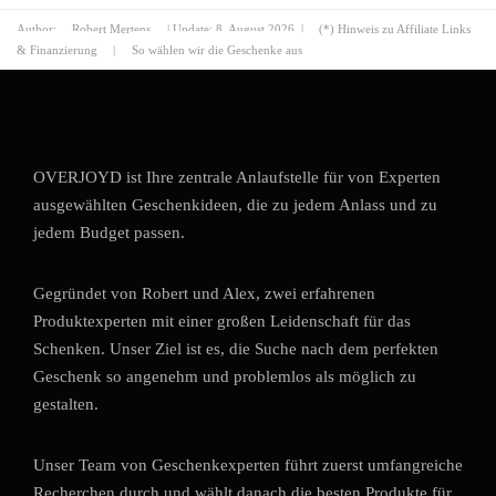
Author:
Robert Mertens
| Update:
8. August 2026
|
(*) Hinweis zu Affiliate Links
& Finanzierung
|
So wählen wir die Geschenke aus
OVERJOYD ist Ihre zentrale Anlaufstelle für von Experten
ausgewählten Geschenkideen, die zu jedem Anlass und zu
jedem Budget passen.
Gegründet von Robert und Alex, zwei erfahrenen
Produktexperten mit einer großen Leidenschaft für das
Schenken. Unser Ziel ist es, die Suche nach dem perfekten
Geschenk so angenehm und problemlos als möglich zu
gestalten.
Unser Team von Geschenkexperten führt zuerst umfangreiche
Recherchen durch und wählt danach die besten Produkte für