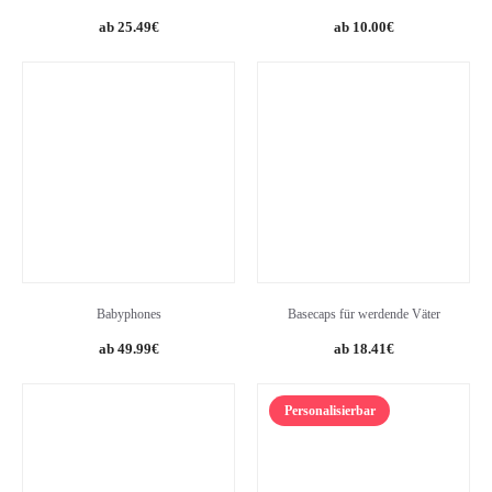
25.49
€
10.00
€
Babyphones
Basecaps für werdende Väter
Original
Current
49.99
€
18.41
€
price
price
was:
is:
Personalisierbar
69.99€.
49.99€.