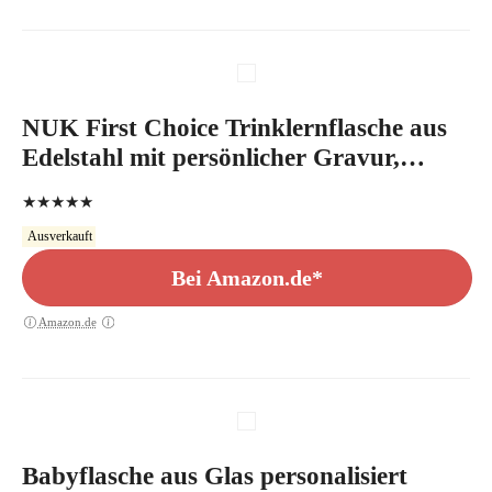
NUK First Choice Trinklernflasche aus
Edelstahl mit persönlicher Gravur,
Flaschenkörper aus hochwertigem
★★★★★
Edelstahl, langlebig und hygienisch, 125
Ausverkauft
ml, rosa
Bei Amazon.de*
Amazon.de
Babyflasche aus Glas personalisiert