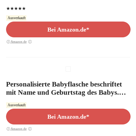
Silikon-Trinksauger, 300ml, 6-18
★★★★★
Monate, rosa
Ausverkauft
Bei Amazon.de*
Amazon.de
Personalisierte Babyflasche beschriftet
mit Name und Geburtstag des Babys.
Geschenk zur Geburt. Geschenk zur
Ausverkauft
Taufe. Geburtsgeschenk. Taufgeschenk.
Mit blauem oder rosa Verschluss für
Bei Amazon.de*
Junge oder Mädchen.
Amazon.de