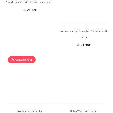
“Werkzeug”-Gürtel für werdende Väter
28.12
€
Animiertes Spielzeug für Kleinkinder &
Babys
Original
Current
21.99
€
price
price
was:
is:
Personalisierbar
34.99€.
21.99€.
Armbänder für Väter
Baby-Walz Gutscheine