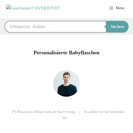
Zum
Menu
Inhalt
springen
Products
Suchen
search
Personalisierte Babyflaschen
für Sie zusammengestellt von
Robert
(*) Hinweis zu Affiliate Links & Finanzierung
|
So wählen wir die Geschenke
aus