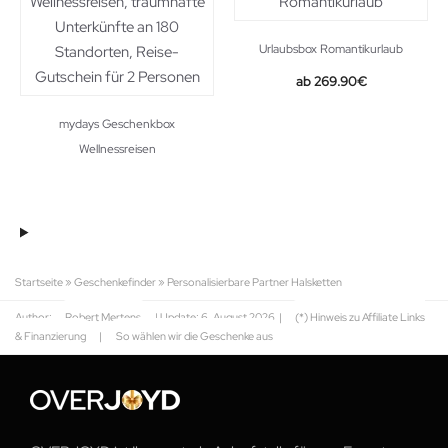
Urlaubsbox Romantikurlaub
269.90
€
mydays Geschenkbox
Wellnessreisen
Startseite
»
Geschenkefinder
»
Personalisierbare Partner Halsketten
Author:
Robert Mertens
| Update:
6. August 2026
|
(*) Hinweis zu Affiliate Links
& Finanzierung
|
So wählen wir die Geschenke aus