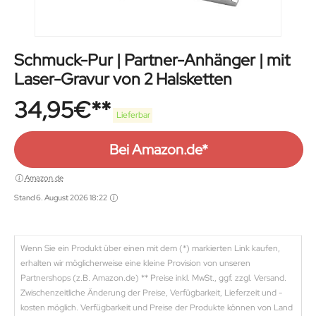
Schmuck-Pur | Partner-Anhänger | mit
Laser-Gravur von 2 Halsketten
34,95
€
Lieferbar
Bei Amazon.de*
Amazon.de
Stand 6. August 2026 18:22
Wenn Sie ein Produkt über einen mit dem (*) markierten Link kaufen,
erhalten wir möglicherweise eine kleine Provision von unseren
Partnershops (z.B. Amazon.de) ** Preise inkl. MwSt., ggf. zzgl. Versand.
Zwischenzeitliche Änderung der Preise, Verfügbarkeit, Lieferzeit und -
kosten möglich. Verfügbarkeit und Preise der Produkte können von Land