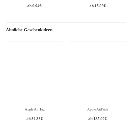
Original
Current
9.94
€
15.99
€
price
price
was:
is:
10.99€.
9.94€.
Ähnliche Geschenkideen
Apple Air Tag
Apple AirPods
Original
Current
Original
Current
32.33
€
185.00
€
price
price
price
price
was:
is:
was:
is: