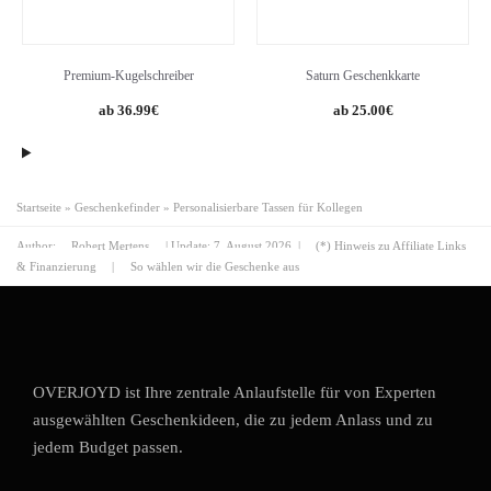
Premium-Kugelschreiber
Saturn Geschenkkarte
Original
Current
36.99
€
25.00
€
price
price
was:
is:
71.50€.
36.99€.
Startseite
»
Geschenkefinder
»
Personalisierbare Tassen für Kollegen
Author:
Robert Mertens
| Update:
7. August 2026
|
(*) Hinweis zu Affiliate Links
& Finanzierung
|
So wählen wir die Geschenke aus
OVERJOYD ist Ihre zentrale Anlaufstelle für von Experten
ausgewählten Geschenkideen, die zu jedem Anlass und zu
jedem Budget passen.