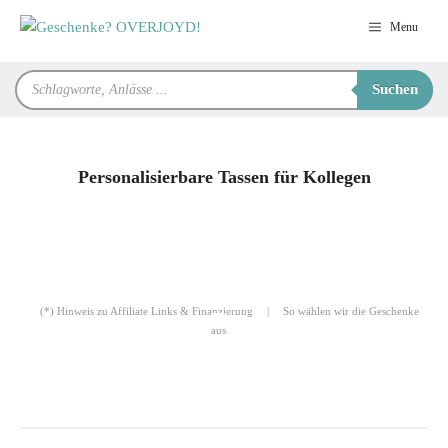
Zum
Menu
Inhalt
springen
Products
Suchen
search
Personalisierbare Tassen für Kollegen
für Sie zusammengestellt von
Robert
(*) Hinweis zu Affiliate Links & Finanzierung
|
So wählen wir die Geschenke
aus