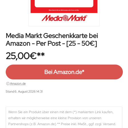
Media Markt Geschenkkarte bei
Amazon - Per Post - [25 - 50€]
25,00
€
Bei Amazon.de*
Amazon.de
Stand 6. August 2026 14:31
Wenn Sie ein Produkt über einen mit dem (*) markierten Link kaufen,
erhalten wir möglicherweise eine kleine Provision von unseren
Partnershops (z.B. Amazon.de) ** Preise inkl. MwSt., ggf. zzgl. Versand.