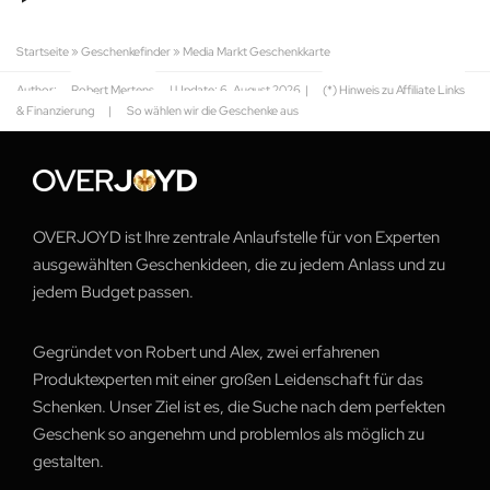
Startseite
»
Geschenkefinder
»
Media Markt Geschenkkarte
Author:
Robert Mertens
| Update:
6. August 2026
|
(*) Hinweis zu Affiliate Links
& Finanzierung
|
So wählen wir die Geschenke aus
OVERJOYD ist Ihre zentrale Anlaufstelle für von Experten
ausgewählten Geschenkideen, die zu jedem Anlass und zu
jedem Budget passen.
Gegründet von Robert und Alex, zwei erfahrenen
Produktexperten mit einer großen Leidenschaft für das
Schenken. Unser Ziel ist es, die Suche nach dem perfekten
Geschenk so angenehm und problemlos als möglich zu
gestalten.