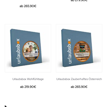
279.90
€
265.90
€
Urlaubsbox Wohlfühltage
Urlaubsbox Zauberhaftes Österreich
219.90
€
265.90
€