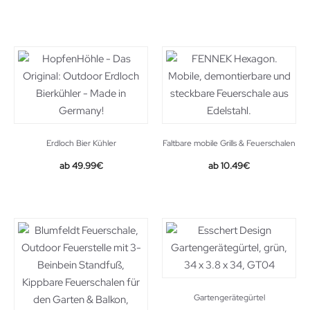
price
price
was:
is:
186.99€.
99.99€.
Erdloch Bier Kühler
Faltbare mobile Grills & Feuerschalen
Original
Current
49.99
€
10.49
€
price
price
was:
is:
10.92€.
10.49€.
Gartengerätegürtel