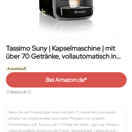
Tassimo Suny | Kapselmaschine | mit
über 70 Getränke, vollautomatisch in
schwarz
Ausverkauft
Bei Amazon.de*
Amazon.de
Wenn Sie ein Produkt über einen mit dem (*) markierten Link kaufen,
erhalten wir möglicherweise eine kleine Provision von unseren
Partnershops (z.B. Amazon.de) ** Preise inkl. MwSt., ggf. zzgl. Versand.
Zwischenzeitliche Änderung der Preise, Verfügbarkeit, Lieferzeit und -