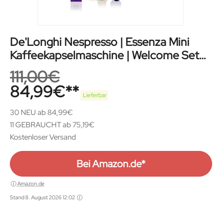
De'Longhi Nespresso | Essenza Mini
Kaffeekapselmaschine | Welcome Set
Schwarz
111,00
€
84,99
€
Lieferbar
30 NEU ab 84,99€
11 GEBRAUCHT ab 75,19€
Kostenloser Versand
Bei Amazon.de*
Amazon.de
Stand 8. August 2026 12:02