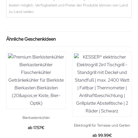
kosten möglich. Verfügbarkeit und Preise der Produkte können von Land
zu Land variien.
Ähnliche Geschenkideen
Bierkastenkühler
Elektrogrill für Terrasse und Garten
17.57
€
Original
Current
99.99
€