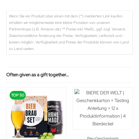
Wenn Sie ein Produkt über einen mit dem (*) markierten Link kaufen,
erhalten wir möglicherweise eine kleine Provision von unseren
Partnershops (z.B. Amazon.de) ** Preise inkl. MwSt., ggf. zzgl. Versand.
Zwischenzeitliche Änderung der Preise, Verfügbarkeit, Lieferzeit und -
kosten möglich. Verfügbarkeit und Preise der Produkte können von Land
zu Land variien.
Often given as a gift together…
TOP 50
Bier-Geschenksets