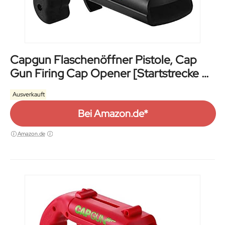
Capgun Flaschenöffner Pistole, Cap
Gun Firing Cap Opener [Startstrecke 5-
6m/ Größe: 13x5x4 cm] Bierdeckel
Ausverkauft
Pistole - Cap Gun Flaschenöffner
Original (Schwarz, 2)
Bei Amazon.de*
Amazon.de