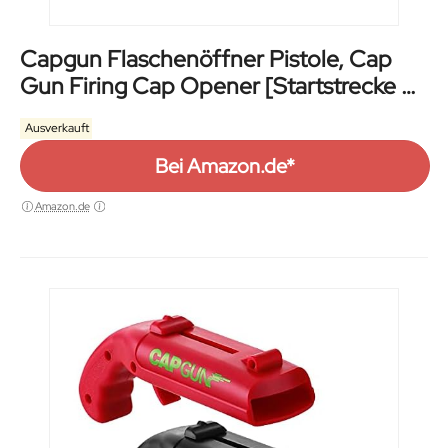
Capgun Flaschenöffner Pistole, Cap
Gun Firing Cap Opener [Startstrecke 5-
6m/ Größe: 13x5x4 cm] Bierdeckel
Ausverkauft
Pistole - Cap Gun Flaschenöffner
Original (Schwarz, 2)
Bei Amazon.de*
Amazon.de