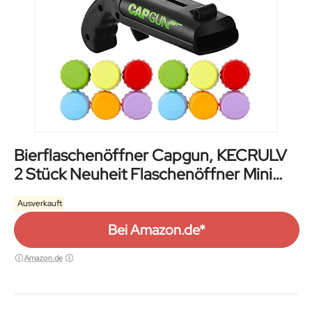
Bierflaschenöffner Capgun, KECRULV
2 Stück Neuheit Flaschenöffner Mini
Pistole Geformt mit 12er Set Silikon–
Ausverkauft
Kronkorken Wiederverwendbarer, für
Bar, Kellner, Outdoor, Party, Patio Cabin
Bei Amazon.de*
Trinkspiel
Amazon.de