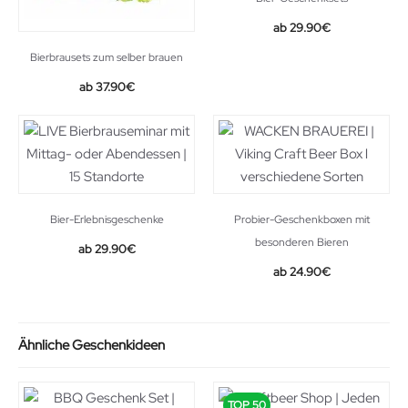
29.90
€
Bierbrausets zum selber brauen
Original
Current
37.90
€
price
price
was:
is:
42.90€.
37.90€.
Bier-Erlebnisgeschenke
Probier-Geschenkboxen mit
besonderen Bieren
29.90
€
24.90
€
Ähnliche Geschenkideen
TOP 50