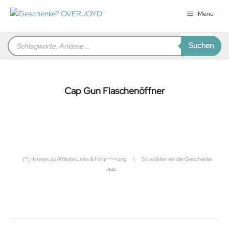
Zum
Menu
Inhalt
springen
Products
Suchen
search
Cap Gun Flaschenöffner
für Sie zusammengestellt von
Robert
(*) Hinweis zu Affiliate Links & Finanzierung
|
So wählen wir die Geschenke
aus