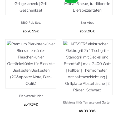
BBQ Rub Sets
Bier Abos
28.99
€
21.90
€
Bierkastenkühler
Elektrogrill für Terrasse und Garten
17.57
€
Original
Current
99.99
€
price
price