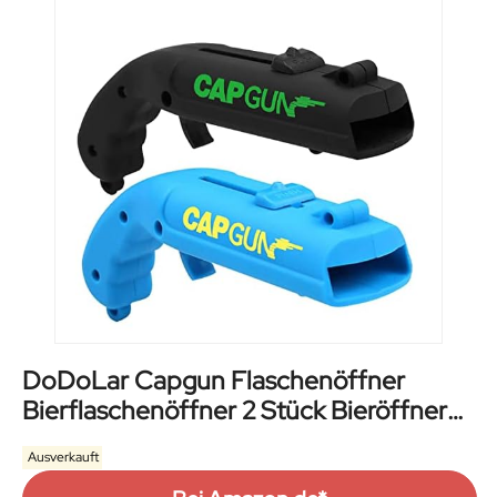
DoDoLar Capgun Flaschenöffner
Bierflaschenöffner 2 Stück Bieröffner
Pistole Cap Gun Kappe Zappa
Ausverkauft
Flaschenöffner Pistole Mit Tragetasche