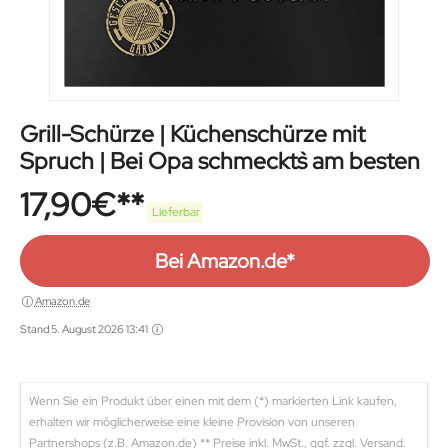
Grill-Schürze | Küchenschürze mit
Spruch | Bei Opa schmeckt`s am besten
17,90
€
Lieferbar
Bei Amazon.de*
Amazon.de
Stand 5. August 2026 13:41
Wenn Sie ein Produkt über einen mit dem (*) markierten Link kaufen,
erhalten wir möglicherweise eine kleine Provision von unseren
Partnershops (z.B. Amazon.de) ** Preise inkl. MwSt., ggf. zzgl. Versand.