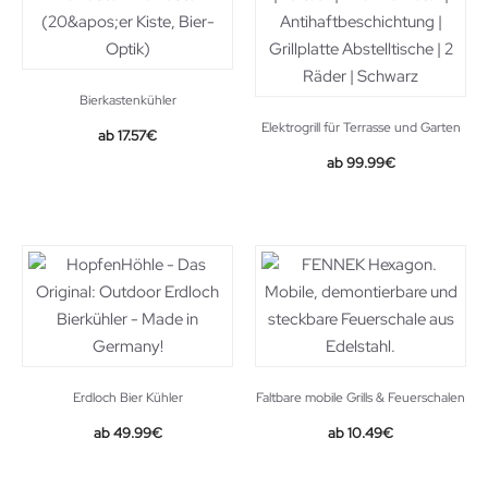
Bierkastenkühler
Elektrogrill für Terrasse und Garten
17.57
€
Original
Current
99.99
€
price
price
was:
is:
186.99€.
99.99€.
Erdloch Bier Kühler
Faltbare mobile Grills & Feuerschalen
Original
Current
49.99
€
10.49
€
price
price
was:
is: