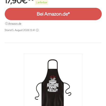
17,90
€
Lieferbar
Bei Amazon.de*
Amazon.de
Stand 5. August 2026 13:41