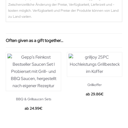
Zwischenzeitliche Änderung der Preise, Verfügbarkeit, Lieferzeit und -
kosten möglich. Verfügbarkeit und Preise der Produkte können von Land
zu Land variien.
Often given as a gift together…
Grillkoffer
Original
Current
29.86
€
BBQ & Grillsaucen Sets
price
price
was:
is:
24.99
€
36.95€.
29.86€.