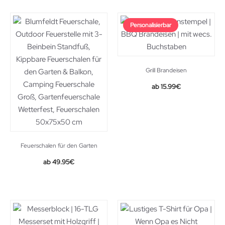
10.92€.
10.49€.
Personalisierbar
Grill Brandeisen
15.99
€
Feuerschalen für den Garten
49.95
€