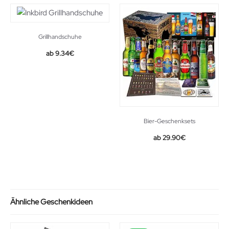
Grillhandschuhe
Original
Current
9.34
€
price
price
was:
is:
11.99€.
9.34€.
Bier-Geschenksets
29.90
€
Ähnliche Geschenkideen