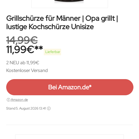
Grillschürze für Männer | Opa grillt |
lustige Kochschürze Unisize
14,99
€
11,99
€
Lieferbar
2 NEU ab 11,99€
Kostenloser Versand
Bei Amazon.de*
Amazon.de
Stand 5. August 2026 13:41