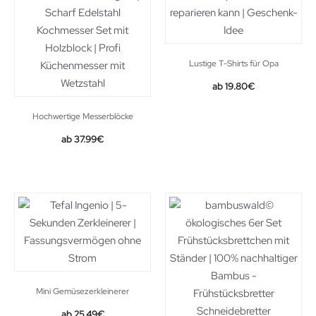
Lustige T-Shirts für Opa
19.80
€
Hochwertige Messerblöcke
37.99
€
Mini Gemüsezerkleinerer
Original
Current
25.49
€