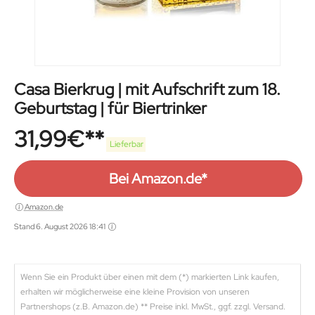
Casa Bierkrug | mit Aufschrift zum 18.
Geburtstag | für Biertrinker
31,99
€
Lieferbar
Bei Amazon.de*
Amazon.de
Stand 6. August 2026 18:41
Wenn Sie ein Produkt über einen mit dem (*) markierten Link kaufen,
erhalten wir möglicherweise eine kleine Provision von unseren
Partnershops (z.B. Amazon.de) ** Preise inkl. MwSt., ggf. zzgl. Versand.