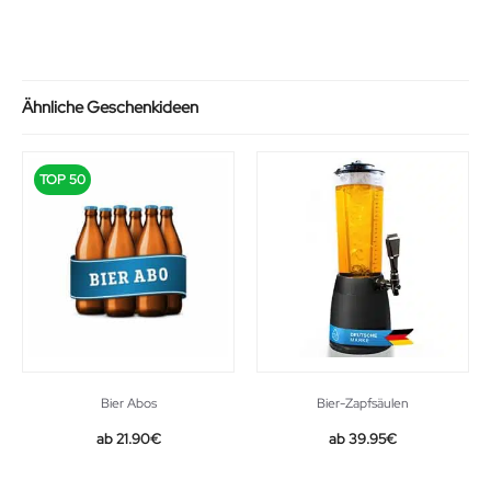
was:
is:
39.95€.
29.99€.
Ähnliche Geschenkideen
TOP 50
Bier Abos
Bier-Zapfsäulen
21.90
€
39.95
€