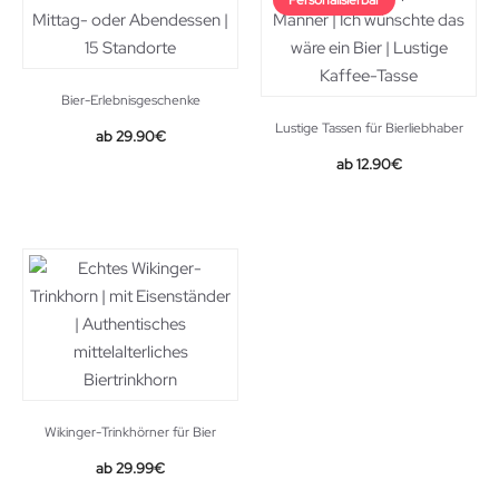
Personalisierbar
Bier-Erlebnisgeschenke
Lustige Tassen für Bierliebhaber
29.90
€
Original
Current
12.90
€
price
price
was:
is:
13.90€.
12.90€.
Wikinger-Trinkhörner für Bier
Original
Current
29.99
€
price
price