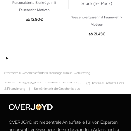
Personalisierte Bierkrüge mit
Feuerwehr-Motiven
Weizenbiergläser mit Feuerwehr-
12.90
€
Motiven
21.45
€
Startseite
»
Geschenkefinder
»
Bierkrüge zum 18. Geburtstag
Author:
Robert Mertens
| Update:
6. August 2026
|
(*) Hinweis zu Affiliate Links
& Finanzierung
|
So wählen wir die Geschenke aus
OVERJOYD ist Ihre zentrale Anlaufstelle für von Experten
ausgewählten Geschenkideen, die zu jedem Anlass und zu