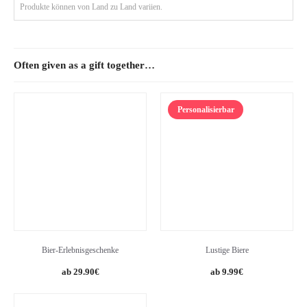
Produkte können von Land zu Land variien.
Often given as a gift together…
Personalisierbar
Bier-Erlebnisgeschenke
Lustige Biere
29.90
€
9.99
€