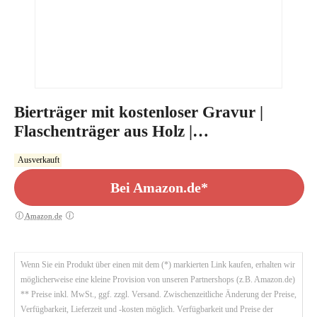
Bierträger mit kostenloser Gravur |
Flaschenträger aus Holz |
Männerhandtasche
Ausverkauft
Bei Amazon.de*
Amazon.de
Wenn Sie ein Produkt über einen mit dem (*) markierten Link kaufen, erhalten wir
möglicherweise eine kleine Provision von unseren Partnershops (z.B. Amazon.de)
** Preise inkl. MwSt., ggf. zzgl. Versand. Zwischenzeitliche Änderung der Preise,
Verfügbarkeit, Lieferzeit und -kosten möglich. Verfügbarkeit und Preise der