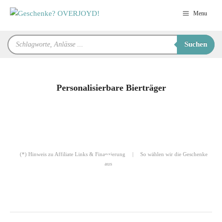
Zum
Menu
Inhalt
springen
Products
Suchen
search
Personalisierbare Bierträger
für Sie zusammengestellt von
Robert
(*) Hinweis zu Affiliate Links & Finanzierung
|
So wählen wir die Geschenke
aus