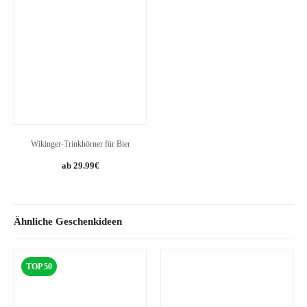
Wikinger-Trinkhörner für Bier
Original
Current
29.99
€
price
price
was:
is:
39.95€.
29.99€.
Ähnliche Geschenkideen
TOP 50