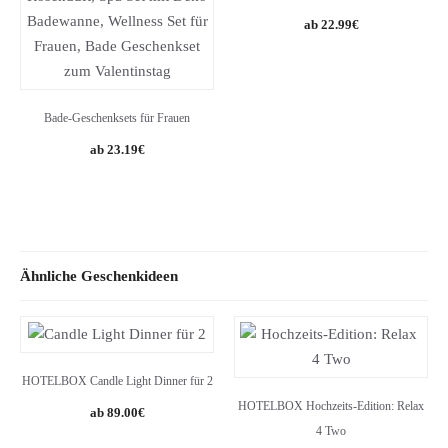
Original
Current
22.99
€
price
price
was:
is:
34.99€.
22.99€.
Bade-Geschenksets für Frauen
Original
Current
23.19
€
price
price
was:
is:
29.99€.
23.19€.
Ähnliche Geschenkideen
HOTELBOX Candle Light Dinner für 2
HOTELBOX Hochzeits-Edition: Relax
89.00
€
4 Two