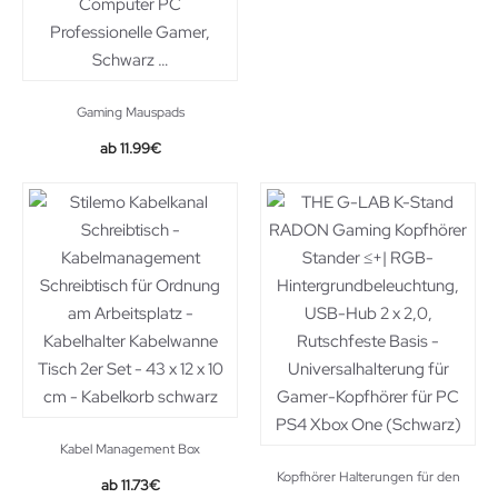
Gaming Mauspads
Original
Current
11.99
€
price
price
was:
is:
12.99€.
11.99€.
Kabel Management Box
Kopfhörer Halterungen für den
Original
Current
11.73
€