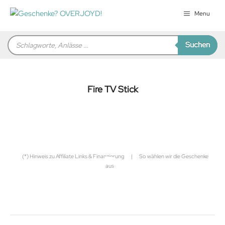
Zum
Menu
Inhalt
springen
Products
Suchen
search
Fire TV Stick
für Sie zusammengestellt von
Robert
(*) Hinweis zu Affiliate Links & Finanzierung
|
So wählen wir die Geschenke
aus