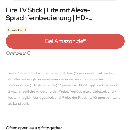
Fire TV Stick | Lite mit Alexa-
Sprachfernbedienung | HD-
Streaminggerät
Ausverkauft
Bei Amazon.de*
Amazon.de
Wenn Sie ein Produkt über einen mit dem (*) markierten Link kaufen,
erhalten wir möglicherweise eine kleine Provision von unseren
Partnershops (z.B. Amazon.de) ** Preise inkl. MwSt., ggf. zzgl. Versand.
Zwischenzeitliche Änderung der Preise, Verfügbarkeit, Lieferzeit und -
kosten möglich. Verfügbarkeit und Preise der Produkte können von Land
zu Land variien.
Often given as a gift together…