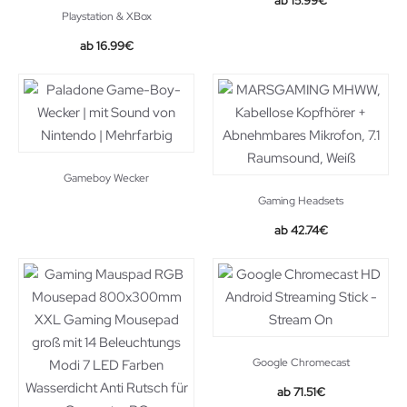
15.99
€
Playstation & XBox
Original
Current
16.99
€
price
price
was:
is:
18.99€.
16.99€.
Gameboy Wecker
Gaming Headsets
42.74
€
Google Chromecast
71.51
€