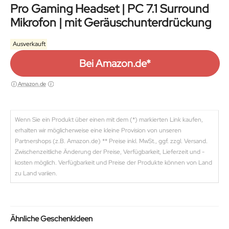
Pro Gaming Headset | PC 7.1 Surround
Mikrofon | mit Geräuschunterdrückung
Ausverkauft
Bei Amazon.de*
Amazon.de
Wenn Sie ein Produkt über einen mit dem (*) markierten Link kaufen,
erhalten wir möglicherweise eine kleine Provision von unseren
Partnershops (z.B. Amazon.de) ** Preise inkl. MwSt., ggf. zzgl. Versand.
Zwischenzeitliche Änderung der Preise, Verfügbarkeit, Lieferzeit und -
kosten möglich. Verfügbarkeit und Preise der Produkte können von Land
zu Land variien.
Ähnliche Geschenkideen