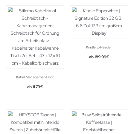
Kindle E-Reader
189.99
€
Kabel Management Box
Original
Current
11.73
€
price
price
was:
is:
18.99€.
11.73€.