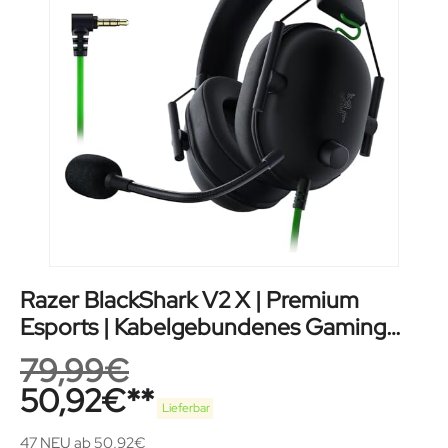
Razer BlackShark V2 X | Premium
Esports | Kabelgebundenes Gaming
Headset
79,99
€
50,92
€
Lieferbar
47 NEU ab 50,92€