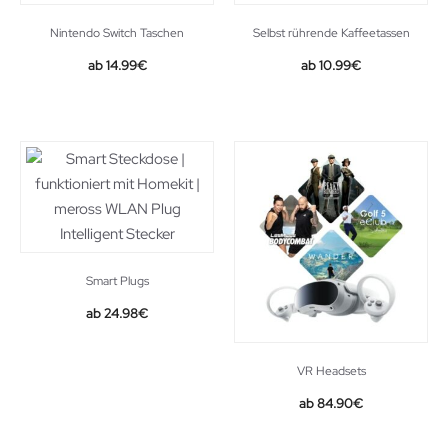
Nintendo Switch Taschen
Selbst rührende Kaffeetassen
14.99
€
10.99
€
Smart Plugs
Original
Current
24.98
€
price
price
was:
is:
VR Headsets
28.99€.
24.98€.
Original
Current
84.90
€
price
price
was:
is: