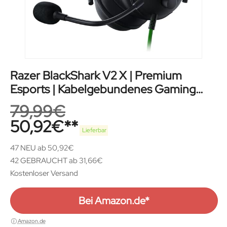
Razer BlackShark V2 X | Premium
Esports | Kabelgebundenes Gaming
Headset
79,99
€
50,92
€
Lieferbar
47 NEU ab 50,92€
42 GEBRAUCHT ab 31,66€
Kostenloser Versand
Bei Amazon.de*
Amazon.de