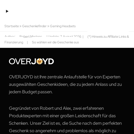
129.00€.
84.90€.
Startseite
»
Geschenkefinder
»
Gaming Headsets
Author:
Robert Mertens
| Update:
7. August 2026
|
(*) Hinweis zu Affiliate Links &
Finanzierung
|
So wählen wir die Geschenke aus
OVERJOYD ist Ihre zentrale Anlaufstelle für von Experten
ausgewählten Geschenkideen, die zu jedem Anlass und zu
jedem Budget passen.
Gegründet von Robert und Alex, zwei erfahrenen
Produktexperten mit einer großen Leidenschaft für das
Schenken. Unser Ziel ist es, die Suche nach dem perfekten
Geschenk so angenehm und problemlos als möglich zu