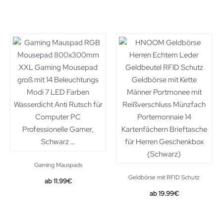
Gaming Mauspads
Geldbörse mit RFID Schutz
Original
Current
11.99
€
price
price
19.99
€
was:
is:
12.99€.
11.99€.